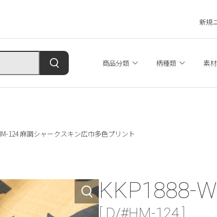
新規
商品分類
柄種類
素材
W/#HM-124 麻調シャークスキン広巾多色プリント
KKP1888-W
[ D/#HM-124 ]