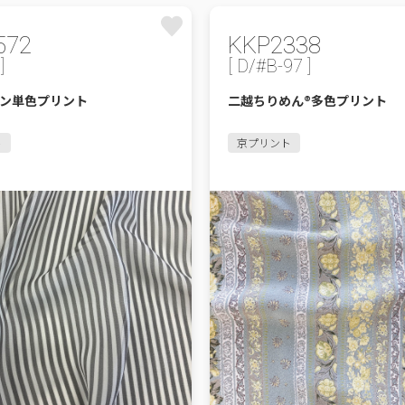
572
KKP2338
]
[ D/#B-97 ]
ォン単色プリント
二越ちりめん®多色プリント
ト
京プリント