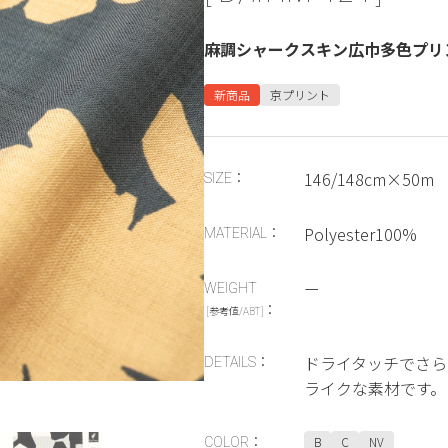
麻調シャークスキン広巾多色プリ
新商品
京プリント
146/148cm×50m
SIZE：
Polyester100%
MATERIAL：
ー
WEIGHT
：
[参考値/ABT]
ドライタッチでさら
DETAILS：
ライクな素材です。
B
C
NV
COLOR：