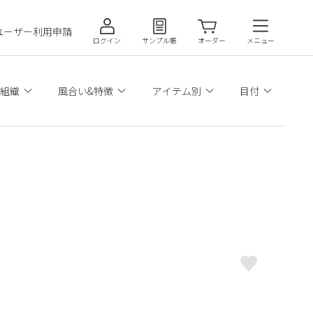
ユーザー利用申請
ログイン
サンプル帳
オーダー
メニュー
組織
風合い&特徴
アイテム別
目付