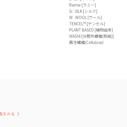
Ramie [ラミー]
Si : SILK [シルク]
W : WOOL [ウール]
TENCEL™ [テンセル]
PLANT BASED [植物由来]
WASHI [分類外繊維(和紙)]
再生繊維(Cellulose)
覧をみる