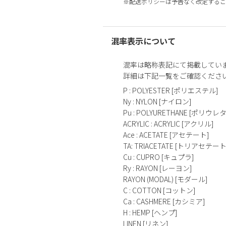
※配送ポリシーは予告なく改定するこ
混率表示について
混率は略称表記にて掲載してい
詳細は下記一覧をご確認くださ
P : POLYESTER [ポリエステル]
Ny : NYLON [ナイロン]
Pu : POLYURETHANE [ポリウレ
ACRYLIC : ACRYLIC [アクリル]
Ace : ACETATE [アセテート]
TA: TRIACETATE [トリアセテート
Cu : CUPRO [キュプラ]
Ry : RAYON [レーヨン]
RAYON (MODAL) [モダール]
C : COTTON [コットン]
Ca : CASHMERE [カシミア]
H : HEMP [ヘンプ]
LINEN [リネン]