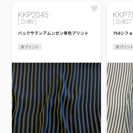
KKP2045
KKP7
[ D/#8 ]
[ D/#27 
バックサテンアムンゼン単色プリント
75dシフ
京プリント
京プリン