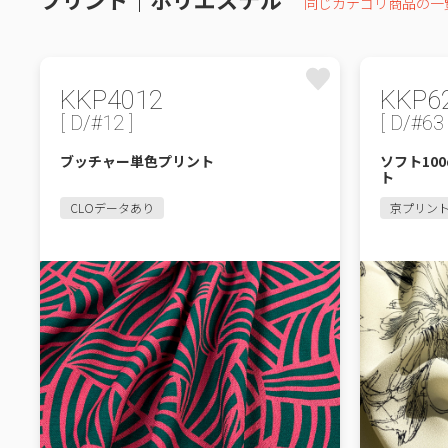
同じカテゴリ商品の一
KKP4012
KKP6
[ D/#12 ]
[ D/#63 
ブッチャー単色プリント
ソフト10
ト
CLOデータあり
京プリン