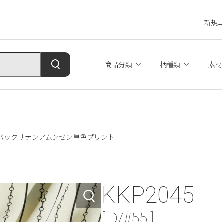
新規
商品分類
柄種類
素材
#55 バックサテンアムンゼン単色プリント
KKP2045
[ D/#55 ]