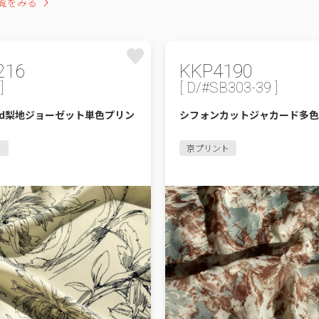
覧をみる
216
KKP4190
]
[ D/#SB303-39 ]
0d梨地ジョーゼット単色プリン
シフォンカットジャカード多色
ト
京プリント