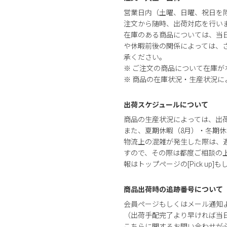
営業日内（土曜、日曜、祝日を
注文から随時、出荷対応を行い
在庫のある商品については、当
や休暇前後の関係によっては、さ
承ください。
※ ご注文の商品について在庫
※ 商品の在庫状況・生産状況
出荷スケジュールについて
商品の生産状況によっては、出
また、夏期休暇（8月）・冬期休
物流上の混雑が発生した際は、
すので、その際は都度ご相談の
報はトップページの[Pick up]
商品出荷時の追跡番号について
会員ページもしくはメール通知
（出荷手配完了より早ければ当
こちらに関するお問い合わせが