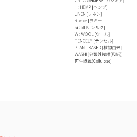
Ca : CASHMERE [カシミア]
H : HEMP [ヘンプ]
LINEN [リネン]
Ramie [ラミー]
Si : SILK [シルク]
W : WOOL [ウール]
TENCEL™ [テンセル]
PLANT BASED [植物由来]
WASHI [分類外繊維(和紙)]
再生繊維(Cellulose)