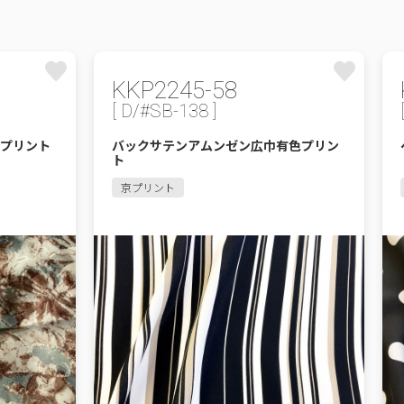
KKP2245-58
[ D/#SB-138 ]
プリント
バックサテンアムンゼン広巾有色プリン
ト
京プリント