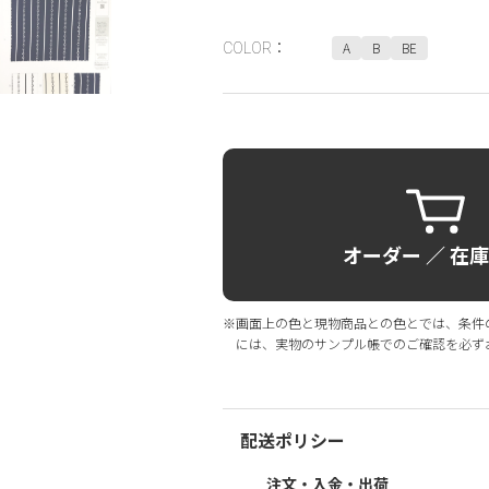
A
B
BE
COLOR：
オーダー ／ 在
※画面上の色と現物商品との色とでは、条件
には、実物のサンプル帳でのご確認を必ず
配送ポリシー
注文・入金・出荷