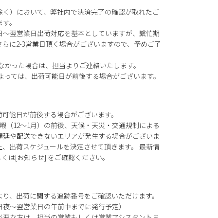
除く）において、弊社内で決済完了の確認が取れたご
ます。
日～翌営業日出荷対応を基本としていますが、繫忙期
らに2-3営業日頂く場合がございますので、予めご了
がなかった場合は、担当よりご連絡いたします。
によっては、出荷可能日が前後する場合がございます。
荷可能日が前後する場合がございます。
暇（12～1月）の前後、天候・天災・交通規制による
遅延や配送できないエリアが発生する場合がございま
上、出荷スケジュールを決定させて頂きます。 最新情
もしくは[お知らせ] をご確認ください。
より、出荷に関する追跡番号をご確認いただけます。
日夜～翌営業日の午前中までに発行予定）
必要な方は、担当の営業もしくは営業アシスタントま