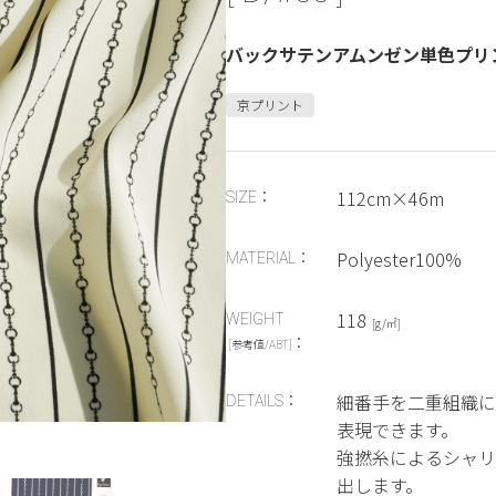
バックサテンアムンゼン単色プリ
京プリント
112cm×46m
SIZE：
Polyester100%
MATERIAL：
118
WEIGHT
[g/㎡]
：
[参考値/ABT]
細番手を二重組織に
DETAILS：
表現できます。
強撚糸によるシャリ
出します。