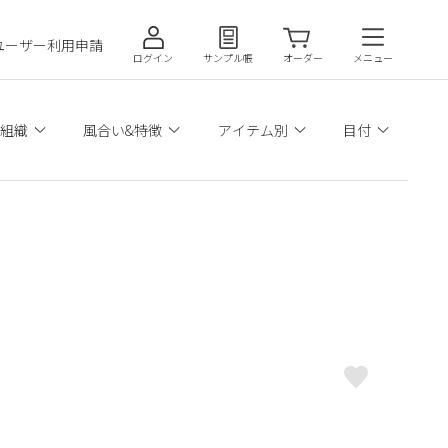
ユーザー利用申請
ログイン
サンプル帳
オーダー
メニュー
組織
風合い&特徴
アイテム別
目付