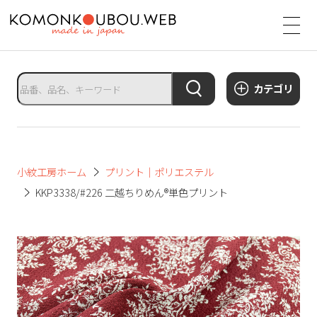
サ
イ
ト
タ
カテゴリ
イ
ト
ル
サ
小紋工房ホーム
プリント｜ポリエステル
イ
KKP3338/#226 二越ちりめん®単色プリント
ト
メ
ニ
ュ
ー
を
開