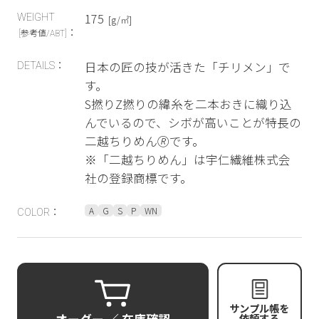
175
WEIGHT
[g/㎡]
：
[参考値/ABT]
日本の匠の技が活きた「チリメン」で
DETAILS：
す。
S撚りZ撚りの緯糸を二本おきに織り込
んでいるので、シボが高いことが特長の
二越ちりめん🄬です。
※「二越ちりめん」は宇仁繊維株式会
社の登録商標です。
A
G
S
P
WN
COLOR：
サンプル帳を
依頼する