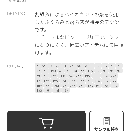
：
[参考値/ABT]
割繊糸によるハイカウントの糸を使用
DETAILS：
したふくらみと落ち感が特長のデシン
です。
ナチュラルなビンテージ加工で、シワ
になりにくく、幅広いアイテムに使用頂
けます。
5
35
19
20
11
25
64
36
1
12
73
21
31
COLOR：
23
51
190
47
7
124
32
118
10
91
99
90
59
57
258
FBK
34
235
195
170
194
247
15
128
155
131
137
153
71
214
117
38
108
221
241
26
236
231
123
69
156
114
133
191
151
197
サンプル帳を