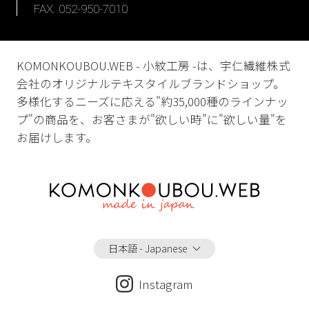
FAX. 052-950-7010
KOMONKOUBOU.WEB - 小紋工房 -は、宇仁繊維株式
会社のオリジナルテキスタイルブランドショップ。
多様化するニーズに応える"約35,000種のラインナッ
プ"の商品を、お客さまが"欲しい時"に"欲しい量"を
お届けします。
日本語 - Japanese
Instagram