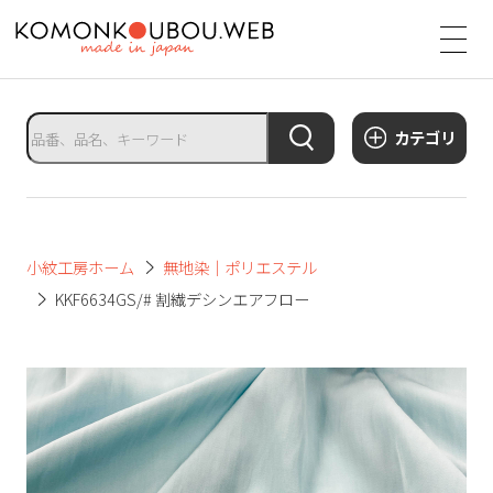
サ
イ
ト
タ
カテゴリ
イ
ト
ル
サ
小紋工房ホーム
無地染｜ポリエステル
イ
KKF6634GS/# 割繊デシンエアフロー
ト
メ
ニ
ュ
ー
を
開