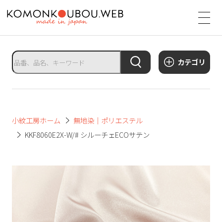
サ
イ
ト
タ
カテゴリ
イ
ト
ル
サ
小紋工房ホーム
無地染｜ポリエステル
イ
KKF8060E2X-W/# シルーチェECOサテン
ト
メ
ニ
ュ
ー
を
開