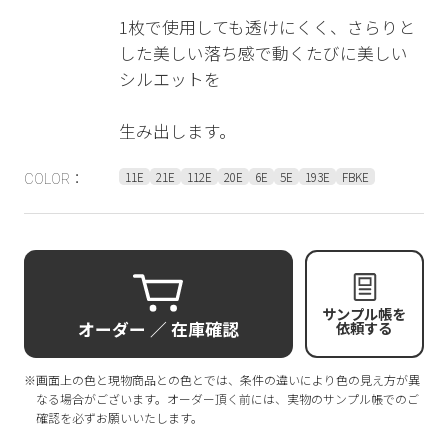
1枚で使用しても透けにくく、さらりと
した美しい落ち感で動くたびに美しい
シルエットを
生み出します。
11E
21E
112E
20E
6E
5E
193E
FBKE
COLOR：
サンプル帳を
オーダー ／ 在庫確認
依頼する
※画面上の色と現物商品との色とでは、条件の違いにより色の見え方が異
なる場合がございます。オーダー頂く前には、実物のサンプル帳でのご
確認を必ずお願いいたします。