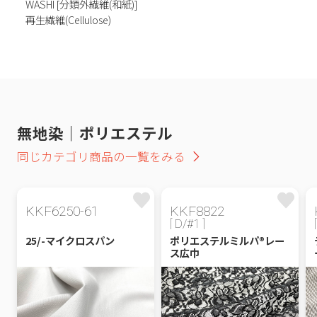
WASHI [分類外繊維(和紙)]
再生繊維(Cellulose)
無地染｜ポリエステル
同じカテゴリ商品の一覧をみる
KKF6250-61
KKF8822
[ D/#1 ]
25/-マイクロスパン
ポリエステルミルパ®レー
ス広巾