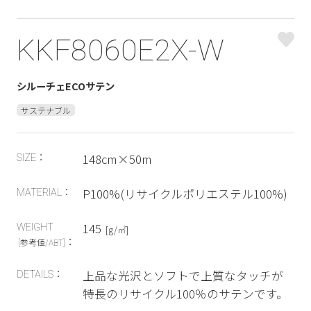
KKF8060E2X-W
シルーチェECOサテン
サステナブル
148cm×50m
SIZE：
P100%(リサイクルポリエステル100%)
MATERIAL：
145
WEIGHT
[g/㎡]
：
[参考値/ABT]
上品な光沢とソフトで上質なタッチが
DETAILS：
特長のリサイクル100％のサテンです。