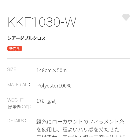
KKF1030-W
シアーダブルクロス
新商品
148cm×50m
SIZE：
Polyester100%
MATERIAL：
178
WEIGHT
[g/㎡]
：
[参考値/ABT]
経糸にローカウントのフィラメント糸
DETAILS：
を使用し、程よいハリ感を持たせた二