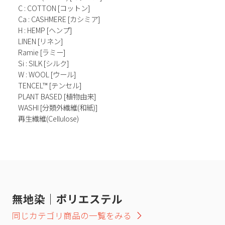
C : COTTON [コットン]
Ca : CASHMERE [カシミア]
H : HEMP [ヘンプ]
LINEN [リネン]
Ramie [ラミー]
Si : SILK [シルク]
W : WOOL [ウール]
TENCEL™ [テンセル]
PLANT BASED [植物由来]
WASHI [分類外繊維(和紙)]
再生繊維(Cellulose)
無地染｜ポリエステル
同じカテゴリ商品の一覧をみる