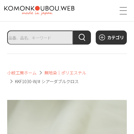
サ
イ
ト
タ
カテゴリ
イ
ト
ル
サ
小紋工房ホーム
無地染｜ポリエステル
イ
KKF1030-W/# シアーダブルクロス
ト
メ
ニ
ュ
ー
を
開