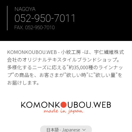
NAGOYA
052-950-7011
FAX. 052-950-7010
KOMONKOUBOU.WEB - 小紋工房 -は、宇仁繊維株式
会社のオリジナルテキスタイルブランドショップ。
多様化するニーズに応える"約35,000種のラインナッ
プ"の商品を、お客さまが"欲しい時"に"欲しい量"を
お届けします。
日本語 - Japanese