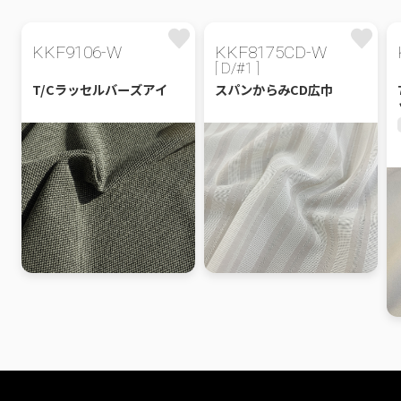
KKF9106-W
KKF8175CD-W
[ D/#1 ]
T/Cラッセルバーズアイ
スパンからみCD広巾