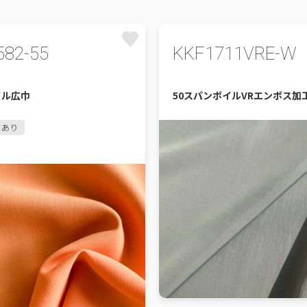
582-55
KKF1711VRE-W
イル広巾
50スパンボイルVRエンボス加
タあり