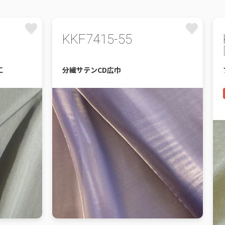
KKF7415-55
工
分繊サテンCD広巾