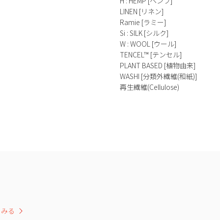
H : HEMP [ヘンプ]
LINEN [リネン]
Ramie [ラミー]
Si : SILK [シルク]
W : WOOL [ウール]
TENCEL™ [テンセル]
PLANT BASED [植物由来]
WASHI [分類外繊維(和紙)]
再生繊維(Cellulose)
をみる