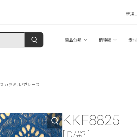
新規
商品分類
柄種類
素材
 両耳スカラミルパ®レース
KKF8825
[ D/#3 ]