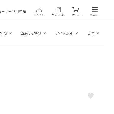
ユーザー利用申請
ログイン
サンプル帳
オーダー
メニュー
組織
風合い&特徴
アイテム別
目付