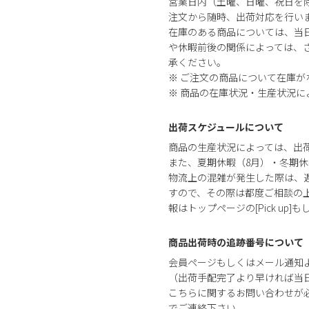
営業日内（土曜、日曜、祝日を
注文から随時、出荷対応を行い
在庫のある商品については、当
や休暇前後の関係によっては、さ
承ください。
※ ご注文の商品について在庫
※ 商品の在庫状況・生産状況
出荷スケジュールについて
商品の生産状況によっては、出
また、夏期休暇（8月）・冬期休
物流上の混雑が発生した際は、
すので、その際は都度ご相談の
報はトップページの[Pick up]
商品出荷時の追跡番号について
会員ページもしくはメール通知
（出荷手配完了より早ければ当
こちらに関するお問い合わせが
でご連絡下さい。