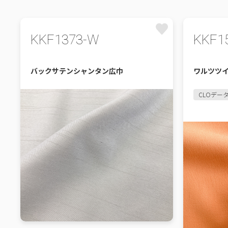
KKF1373-W
KKF1
バックサテンシャンタン広巾
ワルツツ
CLOデー