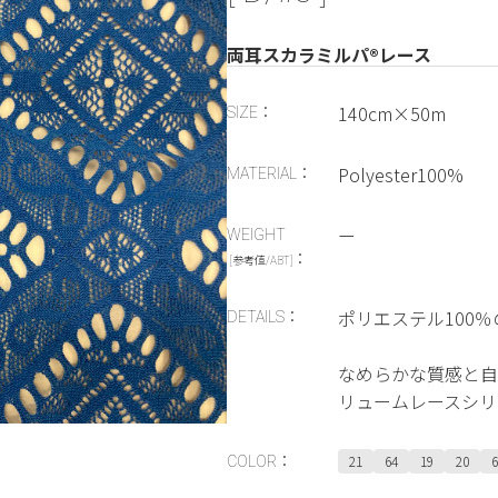
両耳スカラミルパ®レース
140cm×50m
SIZE：
Polyester100%
MATERIAL：
ー
WEIGHT
：
[参考値/ABT]
ポリエステル100
DETAILS：
なめらかな質感と自
リュームレースシリ
21
64
19
20
6
COLOR：