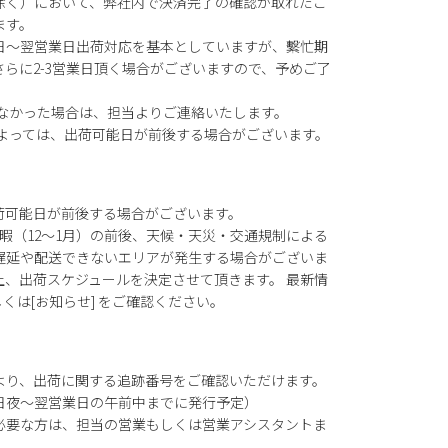
除く）において、弊社内で決済完了の確認が取れたご
ます。
日～翌営業日出荷対応を基本としていますが、繫忙期
らに2-3営業日頂く場合がございますので、予めご了
がなかった場合は、担当よりご連絡いたします。
によっては、出荷可能日が前後する場合がございます。
荷可能日が前後する場合がございます。
暇（12～1月）の前後、天候・天災・交通規制による
遅延や配送できないエリアが発生する場合がございま
上、出荷スケジュールを決定させて頂きます。 最新情
もしくは[お知らせ] をご確認ください。
より、出荷に関する追跡番号をご確認いただけます。
日夜～翌営業日の午前中までに発行予定）
必要な方は、担当の営業もしくは営業アシスタントま