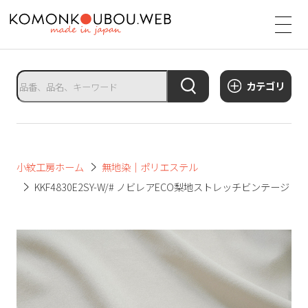
サ
イ
ト
タ
カテゴリ
イ
ト
ル
サ
小紋工房ホーム
無地染｜ポリエステル
イ
KKF4830E2SY-W/# ノビレアECO梨地ストレッチビンテージ
ト
メ
ニ
ュ
ー
を
開