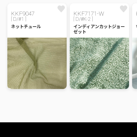
KKF9047
KKF7171-W
[ D/#1 ]
[ D/#K-2 ]
ネットチュール
インディアンカットジョー
ゼット