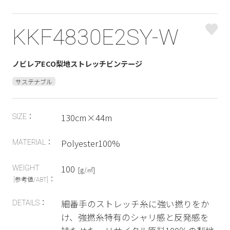
KKF4830E2SY-W
ノビレアECO梨地ストレッチビンテージ
サステナブル
130cm×44m
SIZE：
Polyester100%
MATERIAL：
100
WEIGHT
[g/㎡]
：
[参考値/ABT]
細番手のストレッチ糸に強い撚りをか
DETAILS：
け、強撚糸特有のシャリ感と反発感を