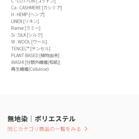
C : COTTON [コットン]
Ca : CASHMERE [カシミア]
H : HEMP [ヘンプ]
LINEN [リネン]
Ramie [ラミー]
Si : SILK [シルク]
W : WOOL [ウール]
TENCEL™ [テンセル]
PLANT BASED [植物由来]
WASHI [分類外繊維(和紙)]
再生繊維(Cellulose)
無地染｜ポリエステル
同じカテゴリ商品の一覧をみる