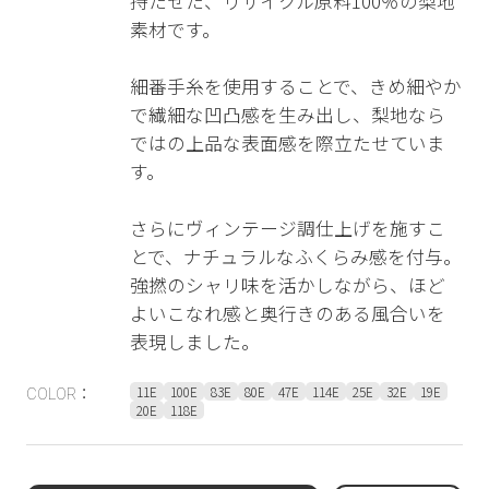
持たせた、リサイクル原料100％の梨地
素材です。
細番手糸を使用することで、きめ細やか
で繊細な凹凸感を生み出し、梨地なら
ではの上品な表面感を際立たせていま
す。
さらにヴィンテージ調仕上げを施すこ
とで、ナチュラルなふくらみ感を付与。
強撚のシャリ味を活かしながら、ほど
よいこなれ感と奥行きのある風合いを
表現しました。
11E
100E
83E
80E
47E
114E
25E
32E
19E
COLOR：
20E
118E