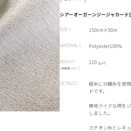
シアーオーガーンジージャカード
150cm×50m
SIZE：
Polyester100%
MATERIAL：
120
WEIGHT
[g/㎡]
：
[参考値/ABT]
経糸に分繊糸を使用
DETAILS：
ドです。
無地ライクな柄をジ
しました。
カチオン糸とレギュ