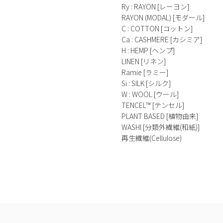
Ry : RAYON [レーヨン]
RAYON (MODAL) [モダール]
C : COTTON [コットン]
Ca : CASHMERE [カシミア]
H : HEMP [ヘンプ]
LINEN [リネン]
Ramie [ラミー]
Si : SILK [シルク]
W : WOOL [ウール]
TENCEL™ [テンセル]
PLANT BASED [植物由来]
WASHI [分類外繊維(和紙)]
再生繊維(Cellulose)