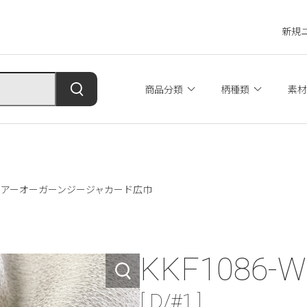
新規
商品分類
柄種類
素材
/#1 シアーオーガーンジージャカード広巾
KKF1086-W
[ D/#1 ]