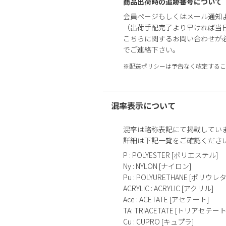
商品出荷時の追跡番号について
会員ページもしくはメール通知
（出荷手配完了より早ければ当
こちらに関するお問い合わせが
でご連絡下さい。
※配送ポリシーは予告なく改定するこ
混率表示について
混率は略称表記にて掲載してい
詳細は下記一覧をご確認くださ
P : POLYESTER [ポリエステル]
Ny : NYLON [ナイロン]
Pu : POLYURETHANE [ポリウレ
ACRYLIC : ACRYLIC [アクリル]
Ace : ACETATE [アセテート]
TA: TRIACETATE [トリアセテート
Cu : CUPRO [キュプラ]