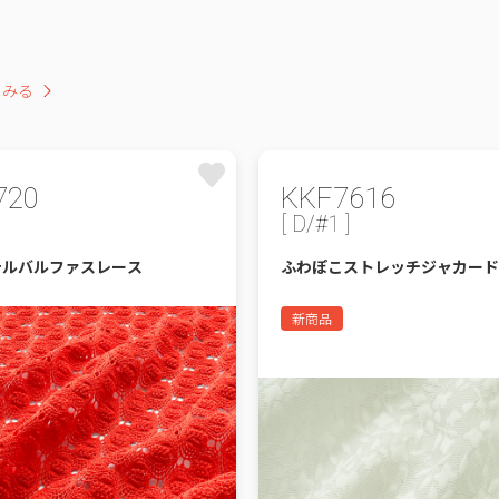
をみる
720
KKF7616
[ D/#1 ]
テルバルファスレース
ふわぽこストレッチジャカード
新商品