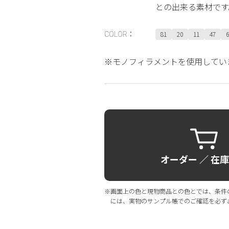
との出来る素材です
81
20
11
47
6
COLOR：
※モノフィラメントを使用してい
オーダー ／ 在
※画面上の色と現物商品との色とでは、条件
には、実物のサンプル帳でのご確認を必ず