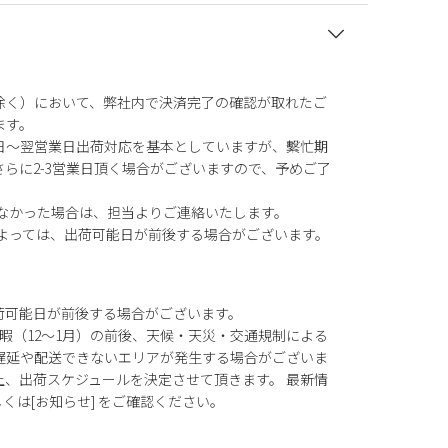
除く）において、弊社内で決済完了の確認が取れたご
ます。
日～翌営業日出荷対応を基本としていますが、繫忙期
らに2-3営業日頂く場合がございますので、予めご了
がなかった場合は、担当よりご連絡いたします。
によっては、出荷可能日が前後する場合がございます。
荷可能日が前後する場合がございます。
暇（12～1月）の前後、天候・天災・交通規制による
遅延や配送できないエリアが発生する場合がございま
上、出荷スケジュールを決定させて頂きます。 最新情
もしくは[お知らせ] をご確認ください。