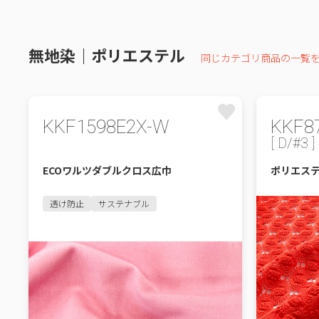
無地染｜ポリエステル
同じカテゴリ商品の一覧
KKF1598E2X-W
KKF8
[ D/#3 ]
ECOワルツダブルクロス広巾
ポリエス
透け防止
サステナブル