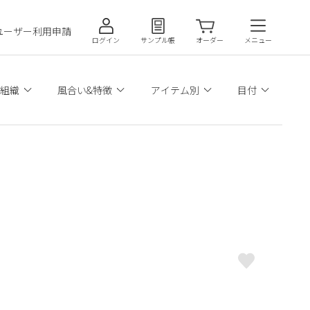
ユーザー利用申請
ログイン
サンプル帳
オーダー
メニュー
組織
風合い&特徴
アイテム別
目付