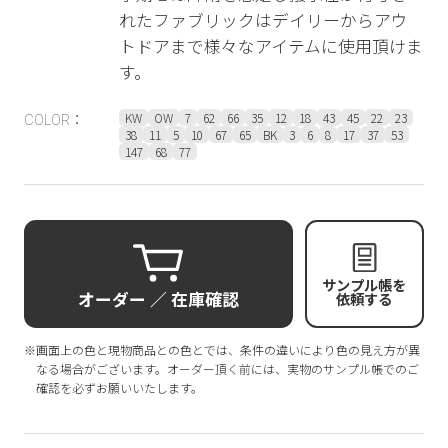
れたファブリックはデイリーからアウ
トドアまで様々なアイテムに使用頂けま
す。
KW
OW
7
62
66
35
12
18
43
45
22
23
COLOR：
38
11
5
10
67
65
BK
3
6
8
17
37
53
147
68
77
サンプル帳を
オーダー ／ 在庫確認
依頼する
※画面上の色と現物商品との色とでは、条件の違いにより色の見え方が異
なる場合がございます。オーダー頂く前には、実物のサンプル帳でのご
確認を必ずお願いいたします。