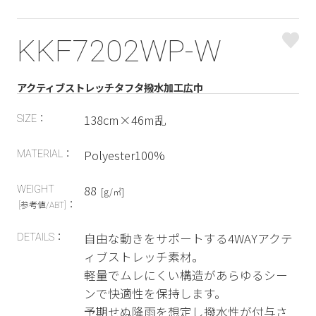
KKF7202WP-W
アクティブストレッチタフタ撥水加工広巾
138cm×46m乱
SIZE：
Polyester100%
MATERIAL：
88
WEIGHT
[g/㎡]
：
[参考値/ABT]
自由な動きをサポートする4WAYアクテ
DETAILS：
ィブストレッチ素材。
軽量でムレにくい構造があらゆるシー
ンで快適性を保持します。
予期せぬ降雨を想定し撥水性が付与さ