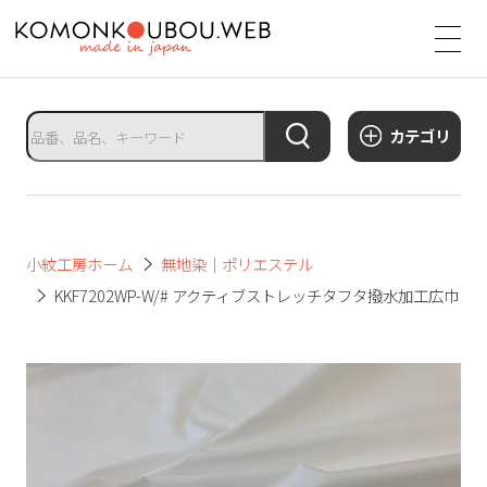
サ
イ
ト
タ
カテゴリ
イ
ト
ル
サ
小紋工房ホーム
無地染｜ポリエステル
イ
KKF7202WP-W/# アクティブストレッチタフタ撥水加工広巾
ト
メ
ニ
ュ
ー
を
開