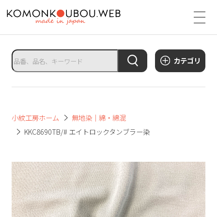
サ
イ
ト
タ
カテゴリ
イ
ト
ル
サ
小紋工房ホーム
無地染｜綿・綿混
イ
KKC8690TB/# エイトロックタンブラー染
ト
メ
ニ
ュ
ー
を
開