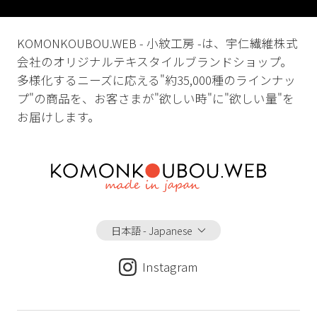
KOMONKOUBOU.WEB - 小紋工房 -は、宇仁繊維株式
会社のオリジナルテキスタイルブランドショップ。
多様化するニーズに応える"約35,000種のラインナッ
プ"の商品を、お客さまが"欲しい時"に"欲しい量"を
お届けします。
日本語 - Japanese
Instagram