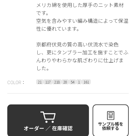
メリカ綿を使用した厚手のニット素材
です。
空気を含みやすい編み構造によって保温
性に優れています。
京都府伏見の質の高い伏流水で染色
し、更にタンブラー加工を施すことでふ
んわりやわらかな肌ざわりに仕上げま
した。
21
117
218
20
54
1
161
COLOR：
サンプル帳を
オーダー ／ 在庫確認
依頼する