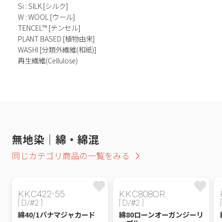
Si : SILK [シルク]
W : WOOL [ウール]
TENCEL™ [テンセル]
PLANT BASED [植物由来]
WASHI [分類外繊維(和紙)]
再生繊維(Cellulose)
無地染｜綿・綿混
同じカテゴリ商品の一覧をみる
KKC422-55
KKC808OR
[ D/#2 ]
[ D/#2 ]
綿40/1パナマジャカード
綿80ローンオーガンジーリ