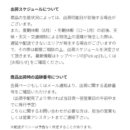
出荷スケジュールについて
商品の生産状況によっては、出荷可能日が前後する場合が
ございます。
また、夏期休暇（8月）・冬期休暇（12～1月）の前後、天
候・天災・交通規制による物流上の混雑が発生した際は、
遅延や配送できないエリアが発生する場合がございますの
で、その際は都度ご相談の上、出荷スケジュールを決定させ
て頂きます。 最新情報はトップページの[Pick up]もしくは
[お知らせ] をご確認ください。
商品出荷時の追跡番号について
会員ページもしくはメール通知より、出荷に関する追跡番
号をご確認いただけます。
（出荷手配完了より早ければ当日夜～翌営業日の午前中ま
でに発行予定）
こちらに関するお問い合わせが必要な方は、担当の営業も
しくは営業アシスタントまでご連絡下さい。
※配送ポリシーは予告なく改定することがあります。