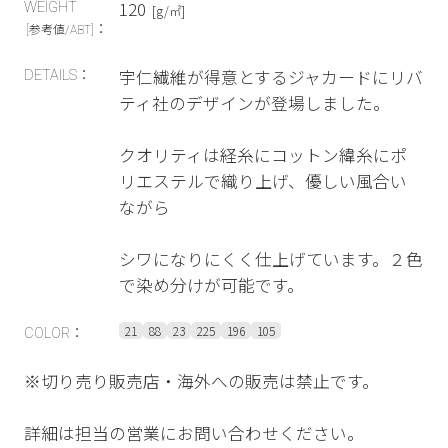
120
WEIGHT
[g/㎡]
：
[参考値/ABT]
宇仁繊維が得意とするジャカードにリバ
DETAILS：
ティ社のデザインが登場しました。
クオリティは経糸にコットン緯糸にポ
リエステルで織り上げ、優しい風合い
ながら
シワになりにくく仕上げています。２色
で染め分けが可能です。
21
88
23
225
196
105
COLOR：
※切り売り販売店・海外への販売は禁止です。
詳細は担当の営業にお問い合わせください。