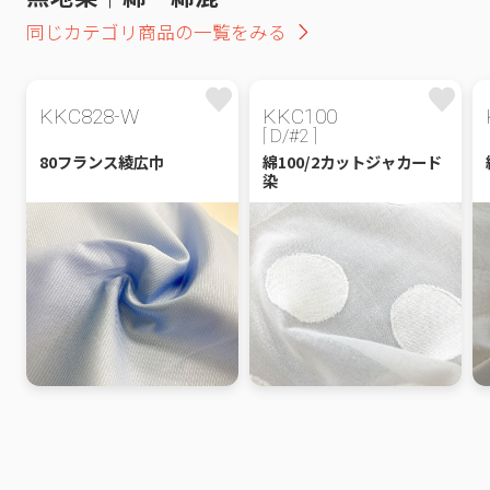
同じカテゴリ商品の一覧をみる
KKC828-W
KKC100
[ D/#2 ]
80フランス綾広巾
綿100/2カットジャカード
染