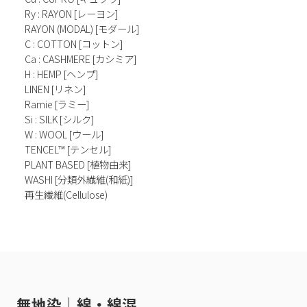
Ry : RAYON [レーヨン]
RAYON (MODAL) [モダール]
C : COTTON [コットン]
Ca : CASHMERE [カシミア]
H : HEMP [ヘンプ]
LINEN [リネン]
Ramie [ラミー]
Si : SILK [シルク]
W : WOOL [ウール]
TENCEL™ [テンセル]
PLANT BASED [植物由来]
WASHI [分類外繊維(和紙)]
再生繊維(Cellulose)
無地染｜綿・綿混