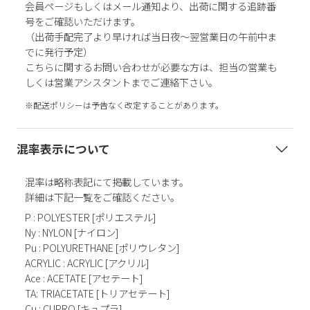
会員ページもしくはメール通知より、出荷に関する追跡番
号をご確認いただけます。
（出荷手配完了より早ければ当日夜～翌営業日の午前中ま
でに発行予定）
こちらに関するお問い合わせが必要な方は、担当の営業も
しくは営業アシスタントまでご連絡下さい。
※配送ポリシーは予告なく改定することがあります。
混率表示について
混率は略称表記にて掲載しています。
詳細は下記一覧をご確認ください。
P : POLYESTER [ポリエステル]
Ny : NYLON [ナイロン]
Pu : POLYURETHANE [ポリウレタン]
ACRYLIC : ACRYLIC [アクリル]
Ace : ACETATE [アセテート]
TA: TRIACETATE [トリアセテート]
Cu : CUPRO [キュプラ]