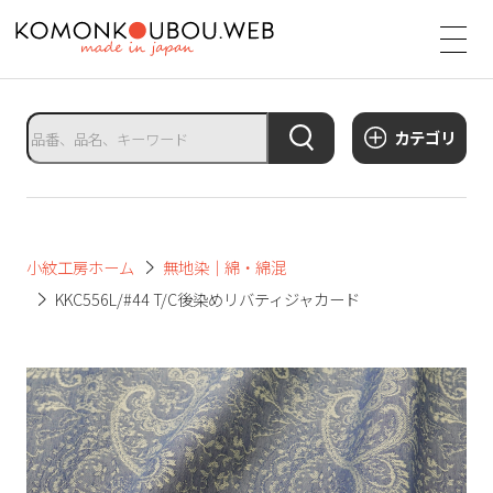
サ
イ
ト
タ
カテゴリ
イ
ト
ル
サ
小紋工房ホーム
無地染｜綿・綿混
イ
KKC556L/#44 T/C後染めリバティジャカード
ト
メ
ニ
ュ
ー
を
開