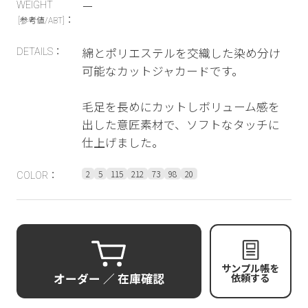
ー
WEIGHT
：
[参考値/ABT]
綿とポリエステルを交織した染め分け
DETAILS：
可能なカットジャカードです。
毛足を長めにカットしボリューム感を
出した意匠素材で、ソフトなタッチに
仕上げました。
2
5
115
212
73
98
20
COLOR：
サンプル帳を
オーダー ／ 在庫確認
依頼する