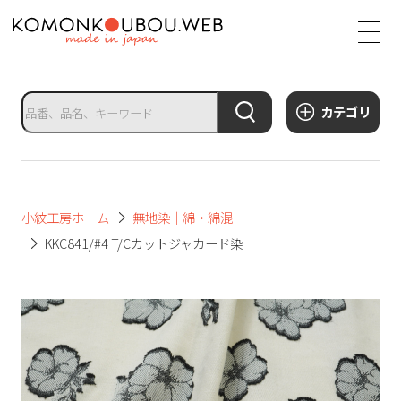
サ
イ
ト
タ
カテゴリ
イ
ト
ル
サ
小紋工房ホーム
無地染｜綿・綿混
イ
KKC841/#4 T/Cカットジャカード染
ト
メ
ニ
ュ
ー
を
開