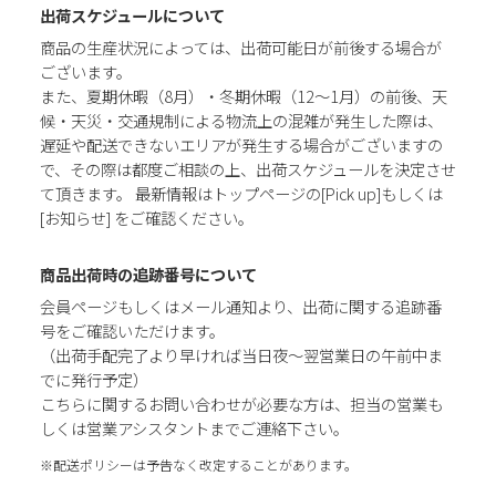
出荷スケジュールについて
商品の生産状況によっては、出荷可能日が前後する場合が
ございます。
また、夏期休暇（8月）・冬期休暇（12～1月）の前後、天
候・天災・交通規制による物流上の混雑が発生した際は、
遅延や配送できないエリアが発生する場合がございますの
で、その際は都度ご相談の上、出荷スケジュールを決定させ
て頂きます。 最新情報はトップページの[Pick up]もしくは
[お知らせ] をご確認ください。
商品出荷時の追跡番号について
会員ページもしくはメール通知より、出荷に関する追跡番
号をご確認いただけます。
（出荷手配完了より早ければ当日夜～翌営業日の午前中ま
でに発行予定）
こちらに関するお問い合わせが必要な方は、担当の営業も
しくは営業アシスタントまでご連絡下さい。
※配送ポリシーは予告なく改定することがあります。