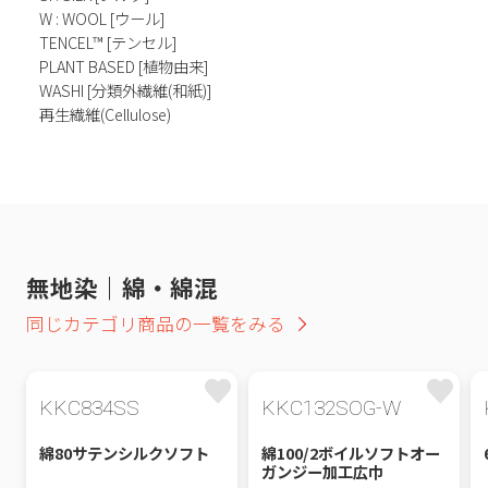
W : WOOL [ウール]
TENCEL™ [テンセル]
PLANT BASED [植物由来]
WASHI [分類外繊維(和紙)]
再生繊維(Cellulose)
無地染｜綿・綿混
同じカテゴリ商品の一覧をみる
KKC834SS
KKC132SOG-W
綿80サテンシルクソフト
綿100/2ボイルソフトオー
ガンジー加工広巾