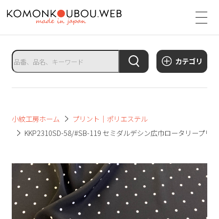
サ
イ
ト
タ
カテゴリ
イ
ト
ル
サ
小紋工房ホーム
プリント｜ポリエステル
イ
KKP2310SD-58/#SB-119 セミダルデシン広巾ロータリープリ
ト
メ
ニ
ュ
ー
を
開