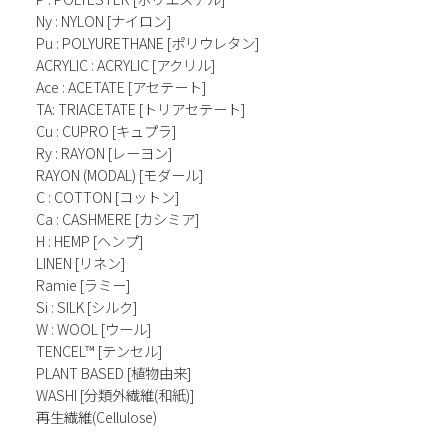
Ny : NYLON [ナイロン]
Pu : POLYURETHANE [ポリウレタン]
ACRYLIC : ACRYLIC [アクリル]
Ace : ACETATE [アセテート]
TA: TRIACETATE [トリアセテート]
Cu : CUPRO [キュプラ]
Ry : RAYON [レーヨン]
RAYON (MODAL) [モダール]
C : COTTON [コットン]
Ca : CASHMERE [カシミア]
H : HEMP [ヘンプ]
LINEN [リネン]
Ramie [ラミー]
Si : SILK [シルク]
W : WOOL [ウール]
TENCEL™ [テンセル]
PLANT BASED [植物由来]
WASHI [分類外繊維(和紙)]
再生繊維(Cellulose)