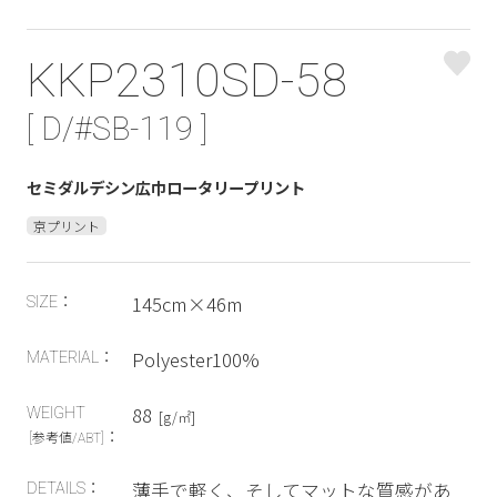
KKP2310SD-58
[ D/#SB-119 ]
セミダルデシン広巾ロータリープリント
京プリント
145cm×46m
SIZE：
Polyester100%
MATERIAL：
88
WEIGHT
[g/㎡]
：
[参考値/ABT]
薄手で軽く、そしてマットな質感があ
DETAILS：