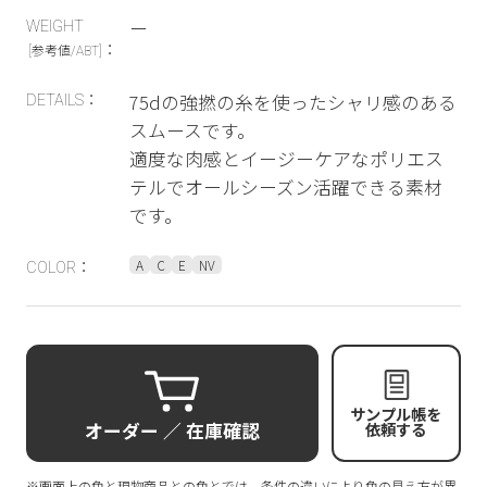
ー
WEIGHT
：
[参考値/ABT]
75dの強撚の糸を使ったシャリ感のある
DETAILS：
スムースです。
適度な肉感とイージーケアなポリエス
テルでオールシーズン活躍できる素材
です。
A
C
E
NV
COLOR：
サンプル帳を
オーダー ／ 在庫確認
依頼する
※画面上の色と現物商品との色とでは、条件の違いにより色の見え方が異