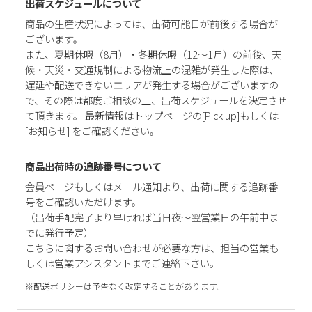
出荷スケジュールについて
商品の生産状況によっては、出荷可能日が前後する場合が
ございます。
また、夏期休暇（8月）・冬期休暇（12～1月）の前後、天
候・天災・交通規制による物流上の混雑が発生した際は、
遅延や配送できないエリアが発生する場合がございますの
で、その際は都度ご相談の上、出荷スケジュールを決定させ
て頂きます。 最新情報はトップページの[Pick up]もしくは
[お知らせ] をご確認ください。
商品出荷時の追跡番号について
会員ページもしくはメール通知より、出荷に関する追跡番
号をご確認いただけます。
（出荷手配完了より早ければ当日夜～翌営業日の午前中ま
でに発行予定）
こちらに関するお問い合わせが必要な方は、担当の営業も
しくは営業アシスタントまでご連絡下さい。
※配送ポリシーは予告なく改定することがあります。