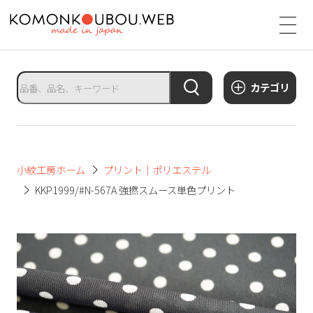
サ
イ
ト
タ
カテゴリ
イ
ト
ル
サ
小紋工房ホーム
プリント｜ポリエステル
イ
KKP1999/#N-567A 強撚スムース単色プリント
ト
メ
ニ
ュ
ー
を
開