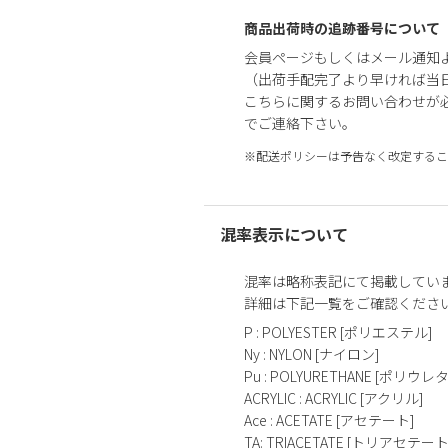
商品出荷時の追跡番号について
会員ページもしくはメール通知
（出荷手配完了より早ければ当
こちらに関するお問い合わせが
でご連絡下さい。
※配送ポリシーは予告なく改定するこ
混率表示について
混率は略称表記にて掲載してい
詳細は下記一覧をご確認くださ
P : POLYESTER [ポリエステル]
Ny : NYLON [ナイロン]
Pu : POLYURETHANE [ポリウレ
ACRYLIC : ACRYLIC [アクリル]
Ace : ACETATE [アセテート]
TA: TRIACETATE [トリアセテート