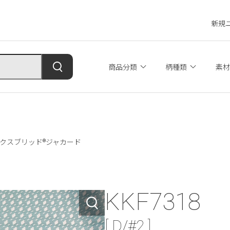
新規
商品分類
柄種類
素材
2 テックスブリッド®ジャカード
KKF7318
[ D/#2 ]