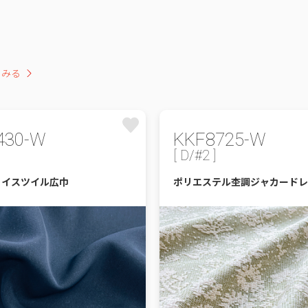
をみる
430-W
KKF8725-W
[ D/#2 ]
ェイスツイル広巾
ポリエステル杢調ジャカードレ