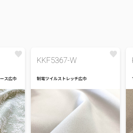
KKF5367-W
ース広巾
制電ツイルストレッチ広巾