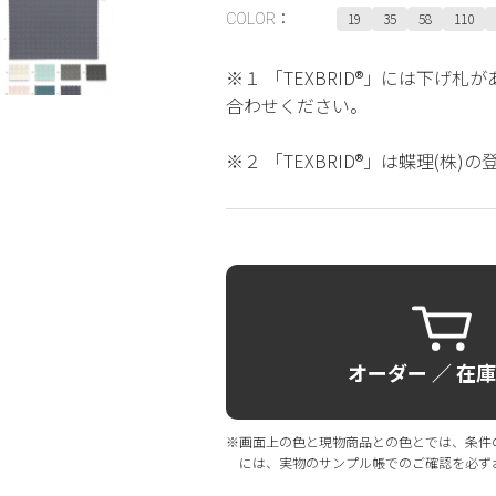
19
35
58
110
COLOR：
※１ 「TEXBRID®」には下げ
合わせください。
※２ 「TEXBRID®」は蝶理(株)
オーダー ／ 在
※画面上の色と現物商品との色とでは、条件
には、実物のサンプル帳でのご確認を必ず