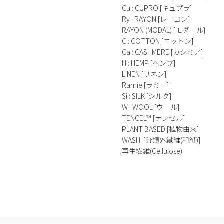
Cu : CUPRO [キュプラ]
Ry : RAYON [レーヨン]
RAYON (MODAL) [モダール]
C : COTTON [コットン]
Ca : CASHMERE [カシミア]
H : HEMP [ヘンプ]
LINEN [リネン]
Ramie [ラミー]
Si : SILK [シルク]
W : WOOL [ウール]
TENCEL™ [テンセル]
PLANT BASED [植物由来]
WASHI [分類外繊維(和紙)]
再生繊維(Cellulose)