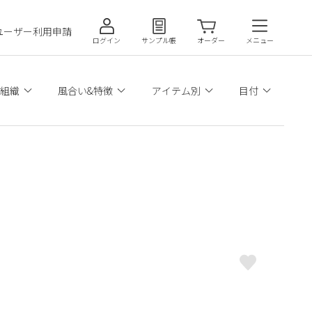
ユーザー利用申請
ログイン
サンプル帳
オーダー
メニュー
組織
風合い&特徴
アイテム別
目付