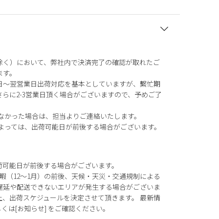
除く）において、弊社内で決済完了の確認が取れたご
ます。
日～翌営業日出荷対応を基本としていますが、繫忙期
らに2-3営業日頂く場合がございますので、予めご了
がなかった場合は、担当よりご連絡いたします。
によっては、出荷可能日が前後する場合がございます。
荷可能日が前後する場合がございます。
暇（12～1月）の前後、天候・天災・交通規制による
遅延や配送できないエリアが発生する場合がございま
上、出荷スケジュールを決定させて頂きます。 最新情
もしくは[お知らせ] をご確認ください。