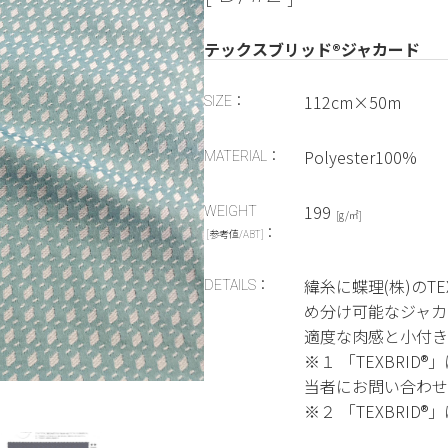
テックスブリッド®ジャカード
112cm×50m
SIZE：
Polyester100%
MATERIAL：
199
WEIGHT
[g/㎡]
：
[参考値/ABT]
緯糸に蝶理(株)のT
DETAILS：
め分け可能なジャカ
適度な肉感と小付き
※１ 「TEXBRI
当者にお問い合わせ
※２ 「TEXBRID