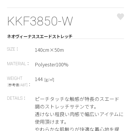
KKF3850-W
ネオヴィーナススエードストレッチ
140cm×50m
SIZE：
Polyester100%
MATERIAL：
144
WEIGHT
[g/㎡]
：
[参考値/ABT]
ピーチタッチな触感が特長のスエード
DETAILS：
調のストレッチサテンです。
透けない程良い肉感で幅広いアイテムに
使用頂けます。
やわらかな肌触りが快適な着心地を提