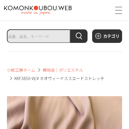
サ
イ
ト
タ
カテゴリ
イ
ト
ル
サ
小紋工房ホーム
無地染｜ポリエステル
イ
KKF3850-W/# ネオヴィーナススエードストレッチ
ト
メ
ニ
ュ
ー
を
開