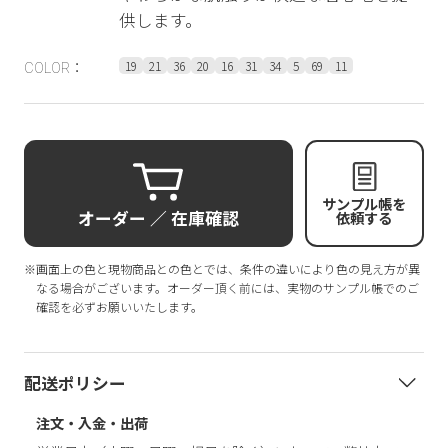
供します。
19
21
36
20
16
31
34
5
69
11
COLOR：
サンプル帳を
オーダー ／ 在庫確認
依頼する
※画面上の色と現物商品との色とでは、条件の違いにより色の見え方が異
なる場合がございます。オーダー頂く前には、実物のサンプル帳でのご
確認を必ずお願いいたします。
配送ポリシー
注文・入金・出荷