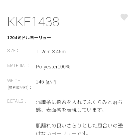
KKF1438
120dミドルヨーリュー
112cm×46m
SIZE：
Polyester100%
MATERIAL：
146
WEIGHT
[g/㎡]
：
[参考値/ABT]
混繊糸に撚糸を入れてふくらみと落ち
DETAILS：
感、表面感を表現しています。
肌離れの良いさらりとした風合いの透
けないヨーリューです。