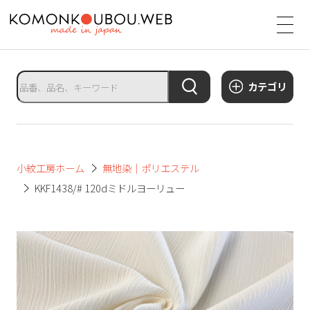
サ
イ
ト
タ
カテゴリ
イ
ト
ル
サ
小紋工房ホーム
無地染｜ポリエステル
イ
KKF1438/# 120dミドルヨーリュー
ト
メ
ニ
ュ
ー
を
開