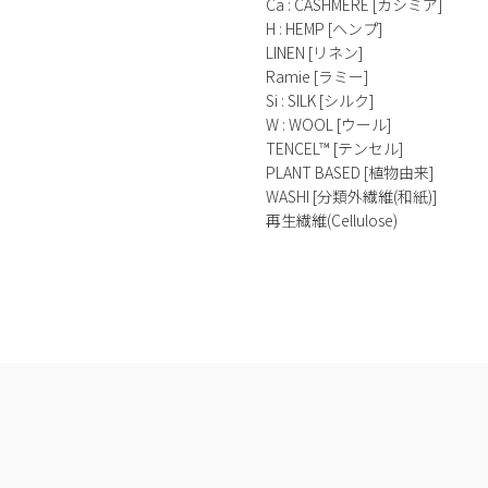
Ca : CASHMERE [カシミア]
H : HEMP [ヘンプ]
LINEN [リネン]
Ramie [ラミー]
Si : SILK [シルク]
W : WOOL [ウール]
TENCEL™ [テンセル]
PLANT BASED [植物由来]
WASHI [分類外繊維(和紙)]
再生繊維(Cellulose)