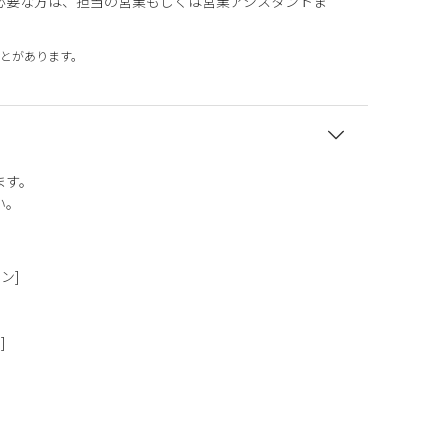
必要な方は、担当の営業もしくは営業アシスタントま
とがあります。
ます。
い。
タン]
]