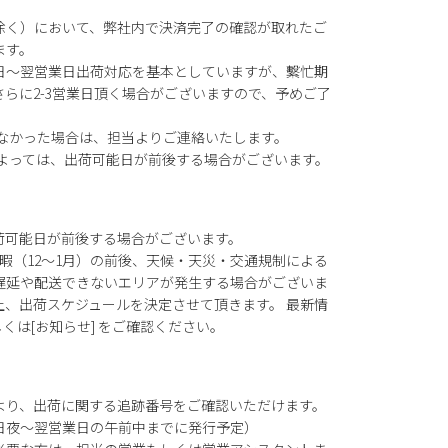
除く）において、弊社内で決済完了の確認が取れたご
ます。
日～翌営業日出荷対応を基本としていますが、繫忙期
らに2-3営業日頂く場合がございますので、予めご了
がなかった場合は、担当よりご連絡いたします。
によっては、出荷可能日が前後する場合がございます。
荷可能日が前後する場合がございます。
暇（12～1月）の前後、天候・天災・交通規制による
遅延や配送できないエリアが発生する場合がございま
上、出荷スケジュールを決定させて頂きます。 最新情
もしくは[お知らせ] をご確認ください。
より、出荷に関する追跡番号をご確認いただけます。
日夜～翌営業日の午前中までに発行予定）