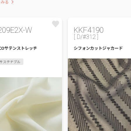
をみる
209E2X-W
KKF4190
[ D/#312 ]
COサテンストレッチ
シフォンカットジャカード
サステナブル