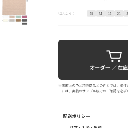
19
81
11
21
3
COLOR：
オーダー ／ 在
※画面上の色と現物商品との色とでは、条件
には、実物のサンプル帳でのご確認を必ず
配送ポリシー
注文・入金・出荷