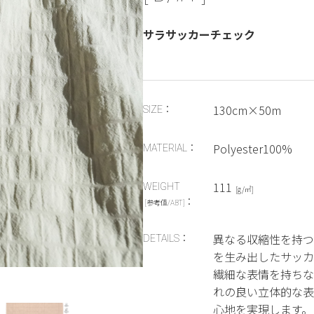
サラサッカーチェック
130cm×50m
SIZE：
Polyester100%
MATERIAL：
111
WEIGHT
[g/㎡]
：
[参考値/ABT]
異なる収縮性を持つ
DETAILS：
を生み出したサッカ
繊細な表情を持ちな
れの良い立体的な表
心地を実現します。