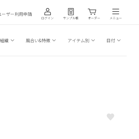
ユーザー利用申請
ログイン
サンプル帳
オーダー
メニュー
組織
風合い&特徴
アイテム別
目付