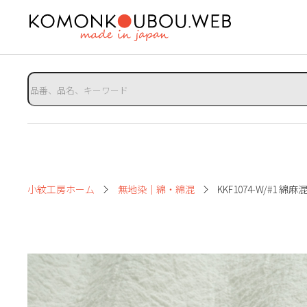
小紋工房ホーム
無地染｜綿・綿混
KKF1074-W/#1