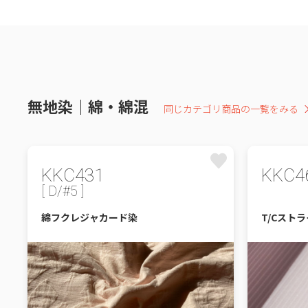
無地染｜綿・綿混
同じカテゴリ商品の一覧をみる
KKC431
KKC4
[ D/#5 ]
綿フクレジャカード染
T/Cスト