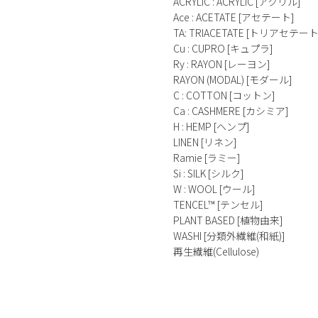
ACRYLIC : ACRYLIC [アクリル]
Ace : ACETATE [アセテート]
TA: TRIACETATE [トリアセテート
Cu : CUPRO [キュプラ]
Ry : RAYON [レーヨン]
RAYON (MODAL) [モダール]
C : COTTON [コットン]
Ca : CASHMERE [カシミア]
H : HEMP [ヘンプ]
LINEN [リネン]
Ramie [ラミー]
Si : SILK [シルク]
W : WOOL [ウール]
TENCEL™ [テンセル]
PLANT BASED [植物由来]
WASHI [分類外繊維(和紙)]
再生繊維(Cellulose)