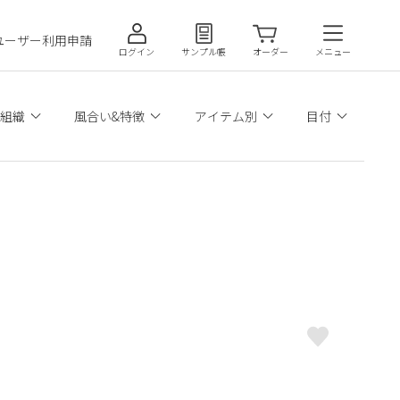
ユーザー利用申請
ログイン
サンプル帳
オーダー
メニュー
組織
風合い&特徴
アイテム別
目付