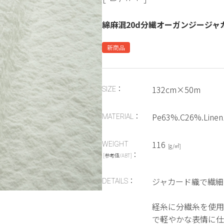
綿麻混20d分繊オーガンジージャ
新商品
132cm×50m
SIZE：
Pe63%.C26%.Line
MATERIAL：
116
WEIGHT
[g/㎡]
：
[参考値/ABT]
ジャカード織で繊細
DETAILS：
経糸に分繊糸を使用
で軽やかな表情に仕