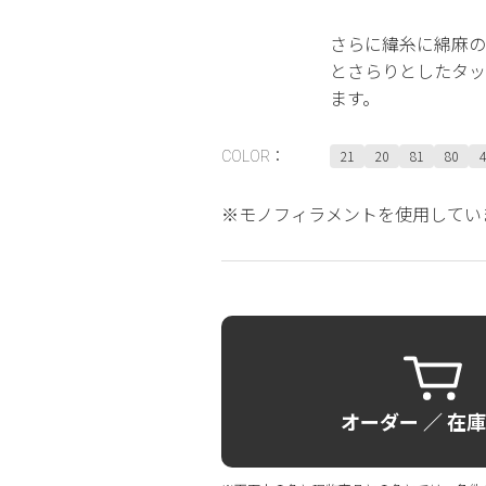
さらに緯糸に綿麻の
とさらりとしたタッ
ます。
21
20
81
80
4
COLOR：
※モノフィラメントを使用してい
オーダー ／ 在