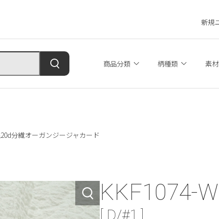
新規
商品分類
柄種類
素材
 綿麻混20d分繊オーガンジージャカード
KKF1074-W
[ D/#1 ]