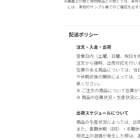
※画面上の色と現物商品との色とでは、条件
には、実物のサンプル帳でのご確認を必ず
配送ポリシー
注文・入金・出荷
営業日内（土曜、日曜、祝日を
注文から随時、出荷対応を行い
在庫のある商品については、当
や休暇前後の関係によっては、さ
承ください。
※ ご注文の商品について在庫
※ 商品の在庫状況・生産状況
出荷スケジュールについて
商品の生産状況によっては、出
また、夏期休暇（8月）・冬期休
物流上の混雑が発生した際は、