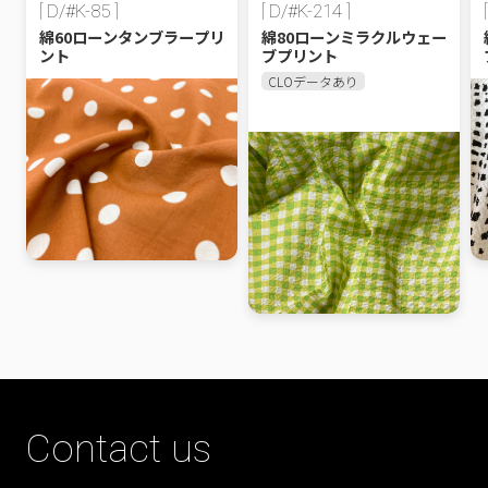
[ D/#K-85 ]
[ D/#K-214 ]
綿60ローンタンブラープリ
綿80ローンミラクルウェー
ント
ブプリント
CLOデータあり
Contact us