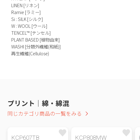
LINEN [リネン]
Ramie [ラミー]
Si : SILK [シルク]
W : WOOL [ウール]
TENCEL™ [テンセル]
PLANT BASED [植物由来]
WASHI [分類外繊維(和紙)]
再生繊維(Cellulose)
プリント｜綿・綿混
同じカテゴリ商品の一覧をみる
KCP607TB
KCP808MW