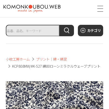
サ
イ
ト
タ
カテゴリ
イ
ト
ル
サ
小紋工房ホーム
プリント｜綿・綿混
イ
KCP808MW/#K-527 綿80ローンミラクルウェーブプリント
ト
メ
ニ
ュ
ー
を
開