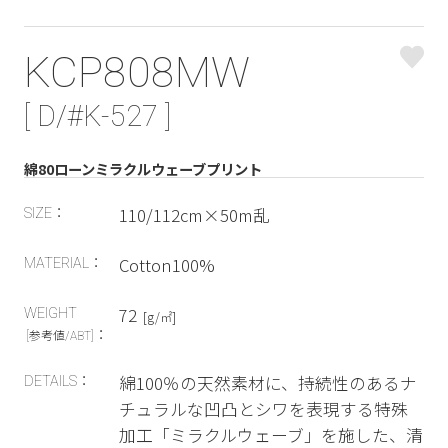
KCP808MW
[ D/#K-527 ]
綿80ローンミラクルウェーブプリント
110/112cm×50m乱
SIZE：
Cotton100%
MATERIAL：
72
WEIGHT
[g/㎡]
：
[参考値/ABT]
綿100％の天然素材に、持続性のあるナ
DETAILS：
チュラルな凹凸とシワを表現する特殊
加工「ミラクルウェーブ」を施した、清