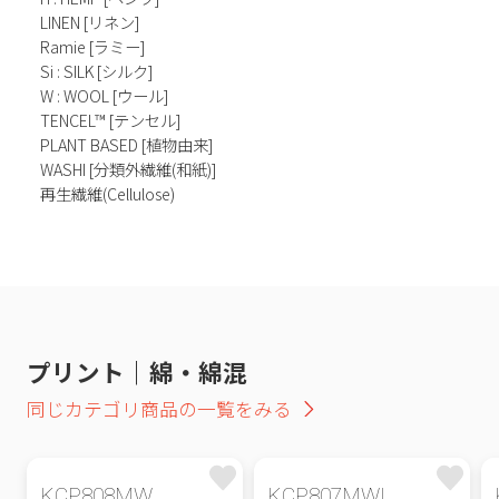
LINEN [リネン]
Ramie [ラミー]
Si : SILK [シルク]
W : WOOL [ウール]
TENCEL™ [テンセル]
PLANT BASED [植物由来]
WASHI [分類外繊維(和紙)]
再生繊維(Cellulose)
プリント｜綿・綿混
同じカテゴリ商品の一覧をみる
KCP808MW
KCP807MWL