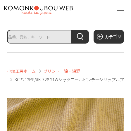
サ
イ
ト
タ
カテゴリ
イ
ト
ル
サ
小紋工房ホーム
プリント｜綿・綿混
イ
KCP212RP/#K-728 21Wシャツコールビンテージリップルプリ
ト
メ
ニ
ュ
ー
を
開