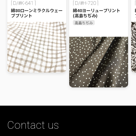
[ D/#K-641 ]
[ D/#H-720 ]
綿80ローンミラクルウェー
綿40ヨーリュープリント
ブプリント
(高島ちぢみ)
高島ちぢみ
Contact us