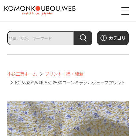
サ
イ
ト
タ
カテゴリ
イ
ト
ル
サ
小紋工房ホーム
プリント｜綿・綿混
イ
KCP808MW/#K-551 綿80ローンミラクルウェーブプリント
ト
メ
ニ
ュ
ー
を
開