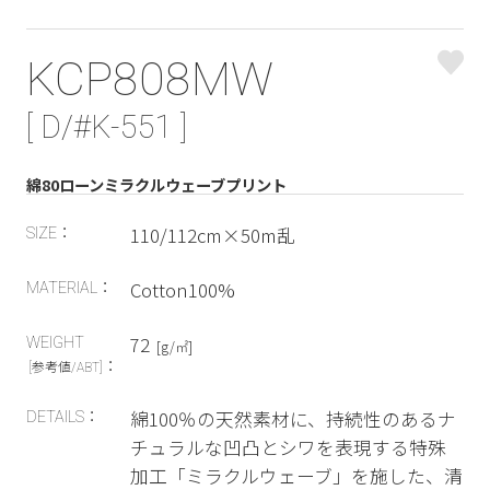
KCP808MW
[ D/#K-551 ]
綿80ローンミラクルウェーブプリント
110/112cm×50m乱
SIZE：
Cotton100%
MATERIAL：
72
WEIGHT
[g/㎡]
：
[参考値/ABT]
綿100％の天然素材に、持続性のあるナ
DETAILS：
チュラルな凹凸とシワを表現する特殊
加工「ミラクルウェーブ」を施した、清