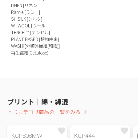
LINEN [リネン]
Ramie [ラミー]
Si : SILK [シルク]
W : WOOL [ウール]
TENCEL™ [テンセル]
PLANT BASED [植物由来]
WASHI [分類外繊維(和紙)]
再生繊維(Cellulose)
プリント｜綿・綿混
同じカテゴリ商品の一覧をみる
KCP808MW
KCP444