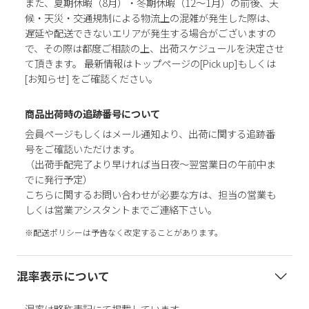
また、夏期休暇（8月）・冬期休暇（12～1月）の前後、天
候・天災・交通規制による物流上の混雑が発生した際は、
遅延や配送できないエリアが発生する場合がございますの
で、その際は都度ご相談の上、出荷スケジュールを決定させ
て頂きます。 最新情報はトップページの[Pick up]もしくは
[お知らせ] をご確認ください。
商品出荷時の追跡番号について
会員ページもしくはメール通知より、出荷に関する追跡番
号をご確認いただけます。
（出荷手配完了より早ければ当日夜～翌営業日の午前中ま
でに発行予定）
こちらに関するお問い合わせが必要な方は、担当の営業も
しくは営業アシスタントまでご連絡下さい。
※配送ポリシーは予告なく改定することがあります。
混率表示について
混率は略称表記にて掲載しています。