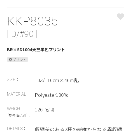
KKP8035
[ D/#90 ]
BR×SD100d天竺単色プリント
京プリント
108/110cm×46m乱
SIZE：
Polyester100%
MATERIAL：
126
WEIGHT
[g/㎡]
：
[参考値/ABT]
収縮差のある2種の繊維からなる異収縮
DETAILS：