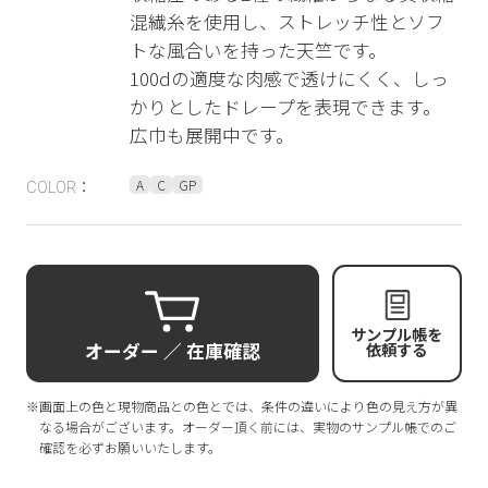
混繊糸を使用し、ストレッチ性とソフ
トな風合いを持った天竺です。
100dの適度な肉感で透けにくく、しっ
かりとしたドレープを表現できます。
広巾も展開中です。
A
C
GP
COLOR：
サンプル帳を
オーダー ／ 在庫確認
依頼する
※画面上の色と現物商品との色とでは、条件の違いにより色の見え方が異
なる場合がございます。オーダー頂く前には、実物のサンプル帳でのご
確認を必ずお願いいたします。