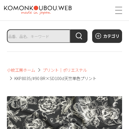
サ
イ
ト
タ
カテゴリ
イ
ト
ル
サ
小紋工房ホーム
プリント｜ポリエステル
イ
KKP8035/#90 BR×SD100d天竺単色プリント
ト
メ
ニ
ュ
ー
を
開