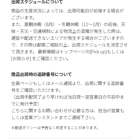
出荷スケジュールについて
商品の生産状況によっては、出荷可能日が前後する場合が
ございます。
また、夏期休暇（8月）・冬期休暇（12～1月）の前後、天
候・天災・交通規制による物流上の混雑が発生した際は、
遅延や配送できないエリアが発生する場合がございますの
で、その際は都度ご相談の上、出荷スケジュールを決定させ
て頂きます。 最新情報はトップページの[Pick up]もしくは
[お知らせ] をご確認ください。
商品出荷時の追跡番号について
会員ページもしくはメール通知より、出荷に関する追跡番
号をご確認いただけます。
（出荷手配完了より早ければ当日夜～翌営業日の午前中ま
でに発行予定）
こちらに関するお問い合わせが必要な方は、担当の営業も
しくは営業アシスタントまでご連絡下さい。
※配送ポリシーは予告なく改定することがあります。