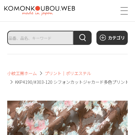
サ
イ
ト
タ
カテゴリ
イ
ト
ル
サ
小紋工房ホーム
プリント｜ポリエステル
イ
KKP4190/#303-120 シフォンカットジャカード多色プリント
ト
メ
ニ
ュ
ー
を
開