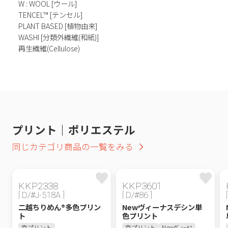
W : WOOL [ウール]
TENCEL™ [テンセル]
PLANT BASED [植物由来]
WASHI [分類外繊維(和紙)]
再生繊維(Cellulose)
プリント｜ポリエステル
同じカテゴリ商品の一覧をみる
KKP2338
KKP3601
[ D/#J-518A ]
[ D/#86 ]
二越ちりめん®多色プリン
Newヴィーナスデシン単
ト
色プリント
京プリント
京プリント
Newｳﾞｨｰﾅｽ