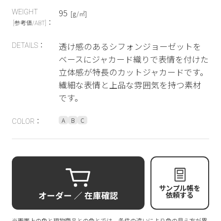
95
WEIGHT
[g/㎡]
：
[参考値/ABT]
透け感のあるシフォンジョーゼットを
DETAILS：
ベースにジャカード織りで表情を付けた
立体感が特長のカットジャカードです。
繊細な表情と上品な雰囲気を持つ素材
です。
A
B
C
COLOR：
サンプル帳を
オーダー ／ 在庫確認
依頼する
※画面上の色と現物商品との色とでは、条件の違いにより色の見え方が異