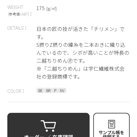
175
WEIGHT
[g/㎡]
：
[参考値/ABT]
日本の匠の技が活きた「チリメン」で
DETAILS：
す。
S撚りZ撚りの緯糸を二本おきに織り込
んでいるので、シボが高いことが特長の
二越ちりめん🄬です。
※「二越ちりめん」は宇仁繊維株式会
社の登録商標です。
BE
BR
P
NV
COLOR：
サンプル帳を
依頼する