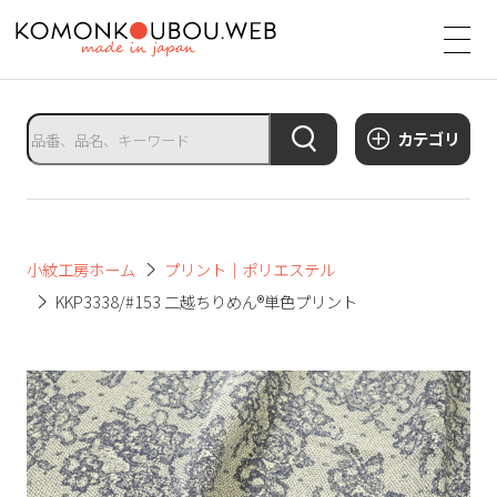
サ
イ
ト
タ
カテゴリ
イ
ト
ル
サ
小紋工房ホーム
プリント｜ポリエステル
イ
KKP3338/#153 二越ちりめん®単色プリント
ト
メ
ニ
ュ
ー
を
開