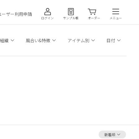
ユーザー利用申請
ログイン
サンプル帳
オーダー
メニュー
組織
風合い&特徴
アイテム別
目付
新着順