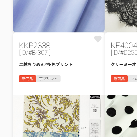
KKP2338
KF400
[ D/#B-307 ]
[ D/#D255
二越ちりめん®多色プリント
クリーミーオ
新商品
京プリント
新商品
フ