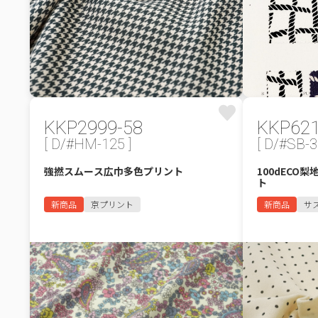
KKP2999-58
KKP62
[ D/#HM-125 ]
[ D/#SB-3
強撚スムース広巾多色プリント
100dECO
ト
新商品
京プリント
新商品
サ