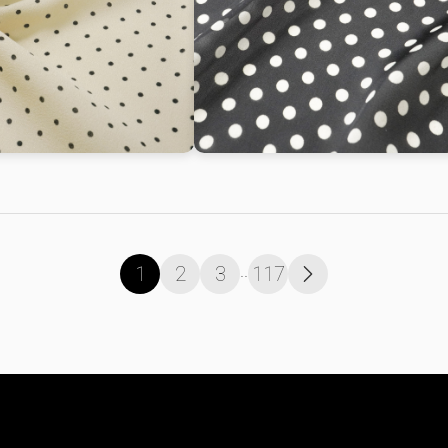
..
1
2
3
117