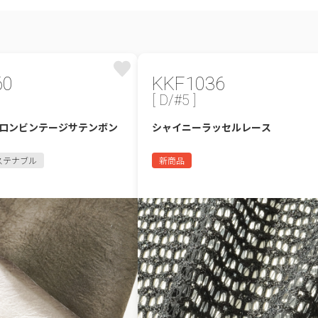
60
KKF1036
[ D/#5 ]
ロンビンテージサテンボン
シャイニーラッセルレース
ステナブル
新商品