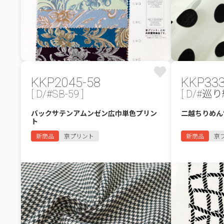
KKP2045-58
KKP33
[ D/#SB-59 ]
[ D/#巡り
バックサテンアムンゼン広巾単色プリン
二越ちりめん
ト
新商品
京プリント
新商品
京