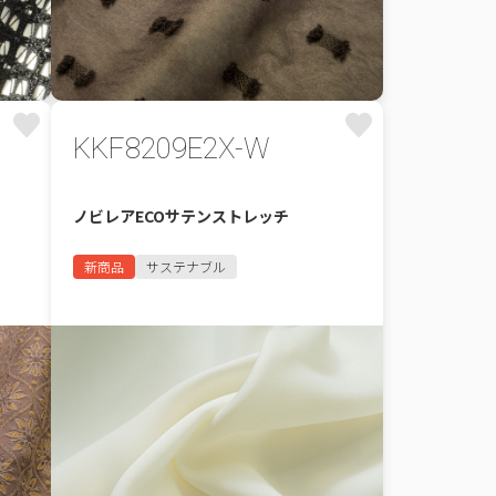
KKF8209E2X-W
ノビレアECOサテンストレッチ
新商品
サステナブル