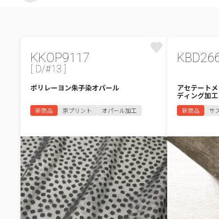
KKOP9117
KBD26
[ D/#13 ]
ポリレーヨン朱子染オパール
アセテートメ
ディング加工
新商品
京プリント
オパール加工
新商品
サ