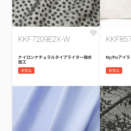
KKF7209E2X-W
KKF85
ナイロンナチュラルタイプライター撥水
Ny/Puア
加工
新商品
新商品