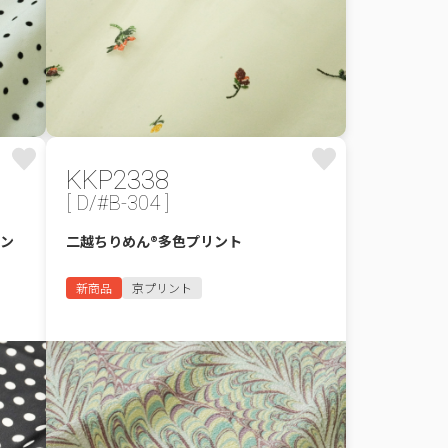
KKP2338
[ D/#B-304 ]
リン
二越ちりめん®多色プリント
新商品
京プリント