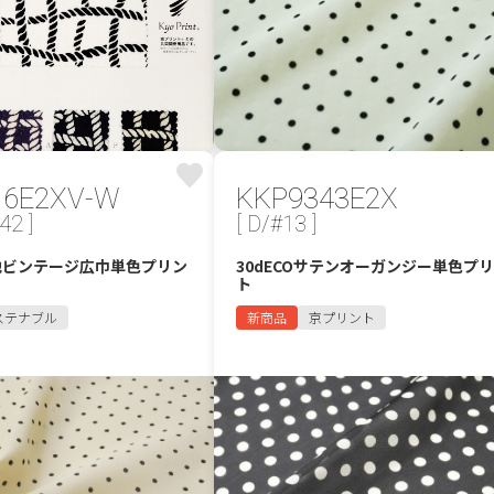
16E2XV-W
KKP9343E2X
42 ]
[ D/#13 ]
梨地ビンテージ広巾単色プリン
30dECOサテンオーガンジー単色プ
ト
ステナブル
新商品
京プリント