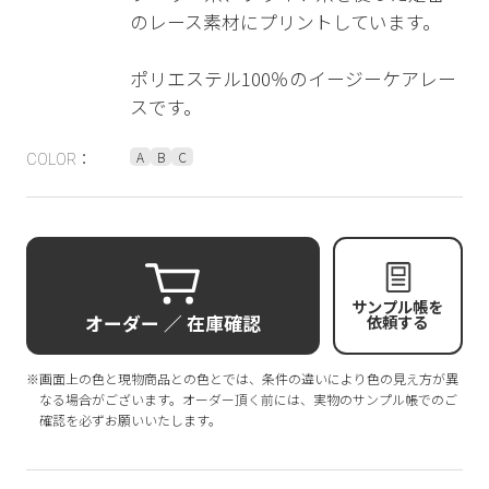
のレース素材にプリントしています。
ポリエステル100％のイージーケアレー
スです。
A
B
C
COLOR：
サンプル帳を
オーダー ／ 在庫確認
依頼する
※画面上の色と現物商品との色とでは、条件の違いにより色の見え方が異
なる場合がございます。オーダー頂く前には、実物のサンプル帳でのご
確認を必ずお願いいたします。