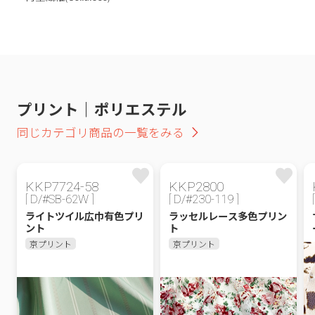
プリント｜ポリエステル
同じカテゴリ商品の一覧をみる
KKP7724-58
KKP2800
[ D/#SB-62W ]
[ D/#230-119 ]
ライトツイル広巾有色プリ
ラッセルレース多色プリン
ント
ト
京プリント
京プリント