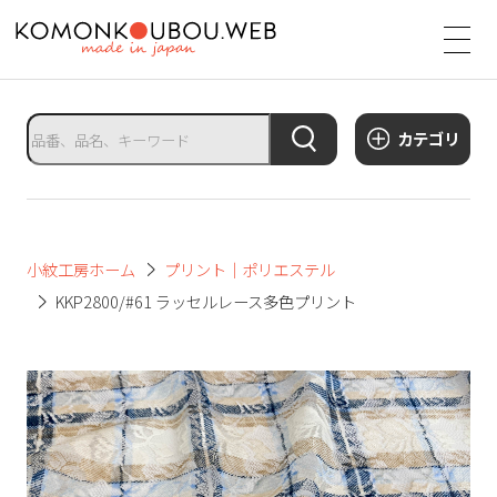
サ
イ
ト
タ
カテゴリ
イ
ト
ル
サ
小紋工房ホーム
プリント｜ポリエステル
イ
KKP2800/#61 ラッセルレース多色プリント
ト
メ
ニ
ュ
ー
を
開