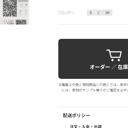
B
C
BR
COLOR：
オーダー ／ 在
※画面上の色と現物商品との色とでは、条件
には、実物のサンプル帳でのご確認を必ず
配送ポリシー
注文・入金・出荷