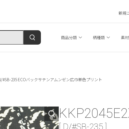
新規
商品分類
柄種類
素材
2X-W/#SB-235 ECOバックサテンアムンゼン広巾単色プリント
KKP2045E2
[ D/#SB-235 ]