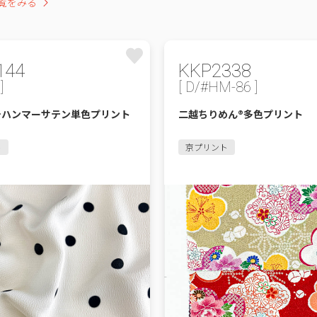
覧をみる
144
KKP2338
]
[ D/#HM-86 ]
チハンマーサテン単色プリント
二越ちりめん®多色プリント
ト
京プリント