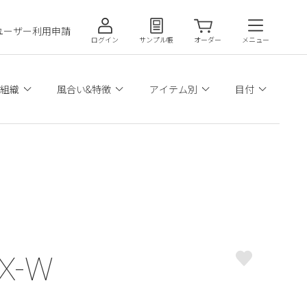
ユーザー利用申請
ログイン
サンプル帳
オーダー
メニュー
組織
風合い&特徴
アイテム別
目付
X-W