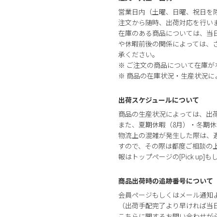
営業日内（土曜、日曜、祝日を
注文から随時、出荷対応を行い
在庫のある商品については、当
や休暇前後の関係によっては、さ
承ください。
※ ご注文の商品について在庫
※ 商品の在庫状況・生産状況
出荷スケジュールについて
商品の生産状況によっては、出
また、夏期休暇（8月）・冬期休
物流上の混雑が発生した際は、
すので、その際は都度ご相談の
報はトップページの[Pick up]
商品出荷時の追跡番号について
会員ページもしくはメール通知
（出荷手配完了より早ければ当
こちらに関するお問い合わせが