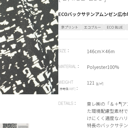
ECOバックサテンアムンゼン広巾
京プリント
エコブルー
ECO BLUE
146cm×46m
SIZE：
Polyester100%
MATERIAL：
121
WEIGHT
[g/㎡]
：
[参考値/ABT]
東レ㈱の「＆＋®(ア
DETAILS：
た環境配慮型素材で
けにくく適度なハリ
特長のバックサテン