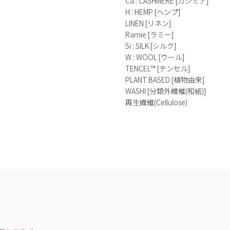
Ca : CASHMERE [カシミア]
H : HEMP [ヘンプ]
LINEN [リネン]
Ramie [ラミー]
Si : SILK [シルク]
W : WOOL [ウール]
TENCEL™ [テンセル]
PLANT BASED [植物由来]
WASHI [分類外繊維(和紙)]
再生繊維(Cellulose)