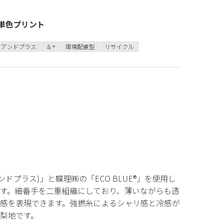
単色プリント
アンドプラス
＆+
環境配慮型
リサイクル
ンドプラス)」と蝶理㈱の「ECO BLUE®」を使用し
す。細番手を二重組織にしており、薄いながらも透
感を表現できます。強撚糸によるシャリ感と冷感が
梨地です。