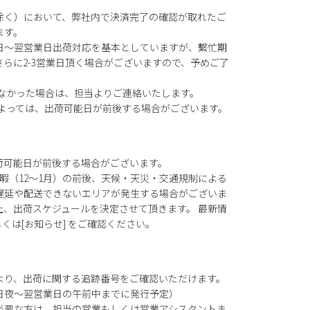
除く）において、弊社内で決済完了の確認が取れたご
ます。
日～翌営業日出荷対応を基本としていますが、繫忙期
らに2-3営業日頂く場合がございますので、予めご了
がなかった場合は、担当よりご連絡いたします。
によっては、出荷可能日が前後する場合がございます。
荷可能日が前後する場合がございます。
暇（12～1月）の前後、天候・天災・交通規制による
遅延や配送できないエリアが発生する場合がございま
上、出荷スケジュールを決定させて頂きます。 最新情
もしくは[お知らせ] をご確認ください。
より、出荷に関する追跡番号をご確認いただけます。
日夜～翌営業日の午前中までに発行予定）
必要な方は、担当の営業もしくは営業アシスタントま