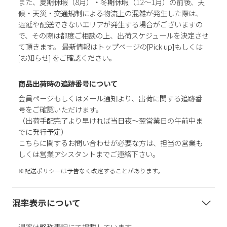
また、夏期休暇（8月）・冬期休暇（12～1月）の前後、天
候・天災・交通規制による物流上の混雑が発生した際は、
遅延や配送できないエリアが発生する場合がございますの
で、その際は都度ご相談の上、出荷スケジュールを決定させ
て頂きます。 最新情報はトップページの[Pick up]もしくは
[お知らせ] をご確認ください。
商品出荷時の追跡番号について
会員ページもしくはメール通知より、出荷に関する追跡番
号をご確認いただけます。
（出荷手配完了より早ければ当日夜～翌営業日の午前中ま
でに発行予定）
こちらに関するお問い合わせが必要な方は、担当の営業も
しくは営業アシスタントまでご連絡下さい。
※配送ポリシーは予告なく改定することがあります。
混率表示について
混率は略称表記にて掲載しています。