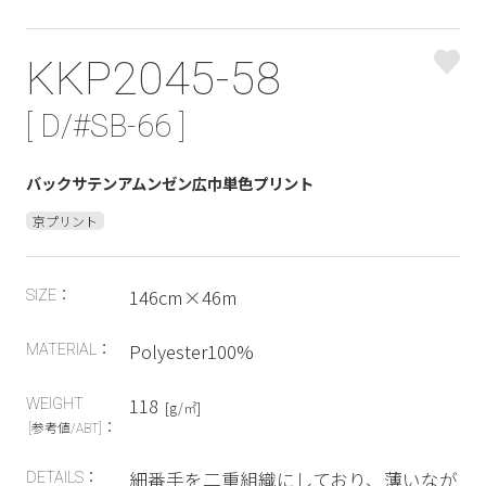
KKP2045-58
[ D/#SB-66 ]
バックサテンアムンゼン広巾単色プリント
京プリント
146cm×46m
SIZE：
Polyester100%
MATERIAL：
118
WEIGHT
[g/㎡]
：
[参考値/ABT]
細番手を二重組織にしており、薄いなが
DETAILS：