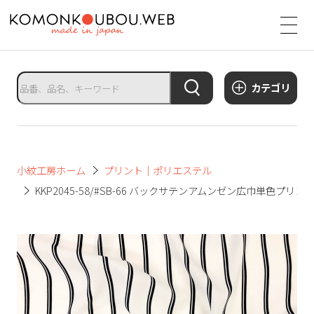
サ
イ
ト
タ
カテゴリ
イ
ト
ル
サ
小紋工房ホーム
プリント｜ポリエステル
イ
KKP2045-58/#SB-66 バックサテンアムンゼン広巾単色プリン
ト
メ
ニ
ュ
ー
を
開