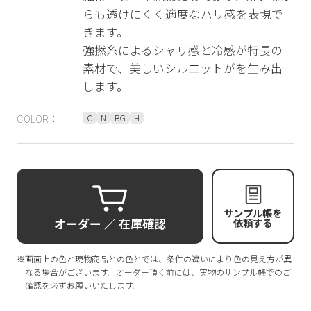
らも透けにくく適度なハリ感を表現で
きます。
強撚糸によるシャリ感と冷感が特長の
素材で、美しいシルエットがを生み出
します。
C
N
BG
H
COLOR：
サンプル帳を
オーダー ／ 在庫確認
依頼する
※画面上の色と現物商品との色とでは、条件の違いにより色の見え方が異
なる場合がございます。オーダー頂く前には、実物のサンプル帳でのご
確認を必ずお願いいたします。