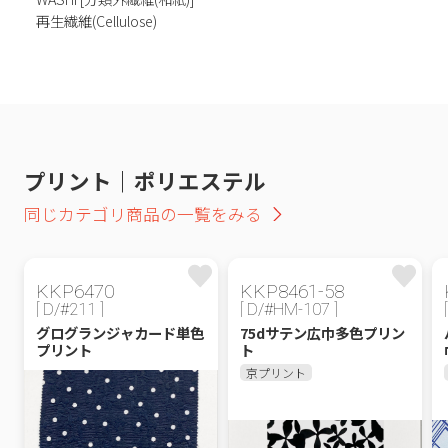
再生繊維(Cellulose)
プリント｜ポリエステル
同じカテゴリ商品の一覧をみる
KKP6470
KKP8461-58
[ D/#211 ]
[ D/#HM-107 ]
グログランジャカード単色
75dサテン広巾多色プリン
プリント
ト
京プリント