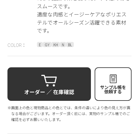
スムースです。
適度な肉感とイージーケアなポリエス
テルでオールシーズン活躍できる素材
です。
E
GY
KH
N
BL
COLOR：
サンプル帳を
オーダー ／ 在庫確認
依頼する
※画面上の色と現物商品との色とでは、条件の違いにより色の見え方が異
なる場合がございます。オーダー頂く前には、実物のサンプル帳でのご
確認を必ずお願いいたします。