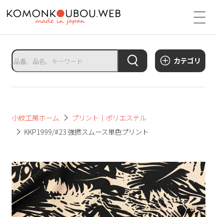
サ
イ
ト
タ
カテゴリ
イ
ト
ル
サ
小紋工房ホーム
プリント｜ポリエステル
イ
KKP1999/#23 強撚スムース単色プリント
ト
メ
ニ
ュ
ー
を
開