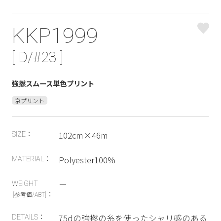
KKP1999
[ D/#23 ]
強撚スムース単色プリント
京プリント
102cm×46m
SIZE：
Polyester100%
MATERIAL：
ー
WEIGHT
：
[参考値/ABT]
75dの強撚の糸を使ったシャリ感のある
DETAILS：