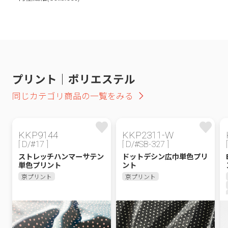
プリント｜ポリエステル
同じカテゴリ商品の一覧をみる
KKP9144
KKP2311-W
[ D/#17 ]
[ D/#SB-327 ]
ストレッチハンマーサテン
ドットデシン広巾単色プリ
単色プリント
ント
京プリント
京プリント