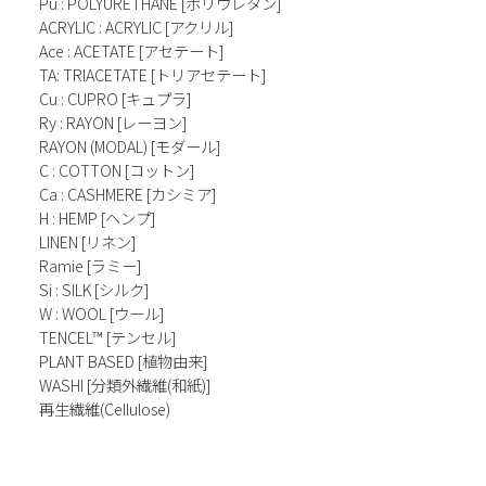
Pu : POLYURETHANE [ポリウレタン]
ACRYLIC : ACRYLIC [アクリル]
Ace : ACETATE [アセテート]
TA: TRIACETATE [トリアセテート]
Cu : CUPRO [キュプラ]
Ry : RAYON [レーヨン]
RAYON (MODAL) [モダール]
C : COTTON [コットン]
Ca : CASHMERE [カシミア]
H : HEMP [ヘンプ]
LINEN [リネン]
Ramie [ラミー]
Si : SILK [シルク]
W : WOOL [ウール]
TENCEL™ [テンセル]
PLANT BASED [植物由来]
WASHI [分類外繊維(和紙)]
再生繊維(Cellulose)