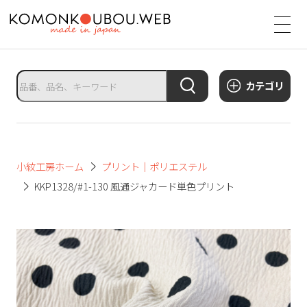
サ
イ
ト
タ
カテゴリ
イ
ト
ル
サ
小紋工房ホーム
プリント｜ポリエステル
イ
KKP1328/#1-130 風通ジャカード単色プリント
ト
メ
ニ
ュ
ー
を
開