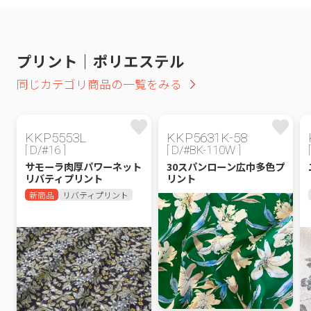
プリント｜ポリエステル
同じカテゴリ商品の一覧をみる
KKP5553L
KKP5631K-58
[ D/#16 ]
[ D/#BK-110W ]
サモーラ肉厚パワーネット
30スパンローン広巾多色プ
リバティプリント
リント
新商品
リバティプリント