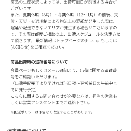
商品の生産状況によっては、出荷可能日が前後する場合が
ございます。
また、夏期休暇（8月）・冬期休暇（12～1月）の前後、天
候・天災・交通規制による物流上の混雑が発生した際は、
遅延や配送できないエリアが発生する場合がございますの
で、その際は都度ご相談の上、出荷スケジュールを決定させ
て頂きます。 最新情報はトップページの[Pick up]もしくは
[お知らせ] をご確認ください。
商品出荷時の追跡番号について
会員ページもしくはメール通知より、出荷に関する追跡番
号をご確認いただけます。
（出荷手配完了より早ければ当日夜～翌営業日の午前中ま
でに発行予定）
こちらに関するお問い合わせが必要な方は、担当の営業も
しくは営業アシスタントまでご連絡下さい。
※配送ポリシーは予告なく改定することがあります。
混率表示について