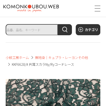
サ
イ
ト
タ
カテゴリ
イ
ト
ル
サ
小紋工房ホーム
無地染｜キュプラ・レーヨンその他
イ
KKF6628/# 片耳スカラNy/Ryコードレース
ト
メ
ニ
ュ
ー
を
開