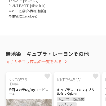
TENCEL™ [テンセル]
PLANT BASED [植物由来]
WASHI [分類外繊維(和紙)]
再生繊維(Cellulose)
無地染｜キュプラ・レーヨンその他
同じカテゴリ商品の一覧をみる
KKF8575
KKF3645-W
[ D/#4 ]
片耳スカラNy/Ryコードレ
キュプラレ-ヨンフィブリ
ース
ルタフタ広巾
キュプラ
接触冷感
サステナブル