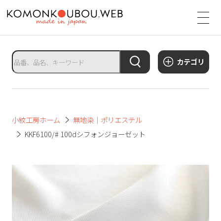
サ
イ
ト
タ
カテゴリ
イ
ト
ル
サ
小紋工房ホーム
無地染｜ポリエステル
イ
KKF6100/# 100dシフォンジョーゼット
ト
メ
ニ
ュ
ー
を
開