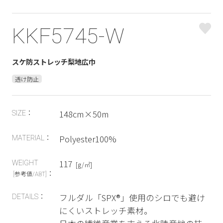
KKF5745-W
スケ防ストレッチ梨地広巾
透け防止
148cm×50m
SIZE：
Polyester100%
MATERIAL：
117
WEIGHT
[g/㎡]
：
[参考値/ABT]
フルダル「SPX®︎」使用のシロでも避け
DETAILS：
にくいストレッチ素材。