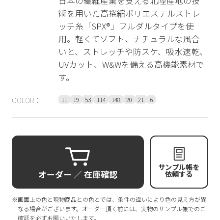
日本の繊維産業を支える北陸産地の技
術を用いた高捲縮ポリエステルストレ
ッチ糸「SPX®︎」フルダルタイプを使
用。軽くてソフト、ナチュラルな風合
いと、ストレッチや防スケ、吸水速乾、
UVカット、W&Wを備える高機能素材で
す。
11
19
53
114
148
20
21
6
COLOR：
サンプル帳を
オーダー ／ 在庫確認
依頼する
※画面上の色と現物商品との色とでは、条件の違いにより色の見え方が異
なる場合がございます。オーダー頂く前には、実物のサンプル帳でのご
確認を必ずお願いいたします。