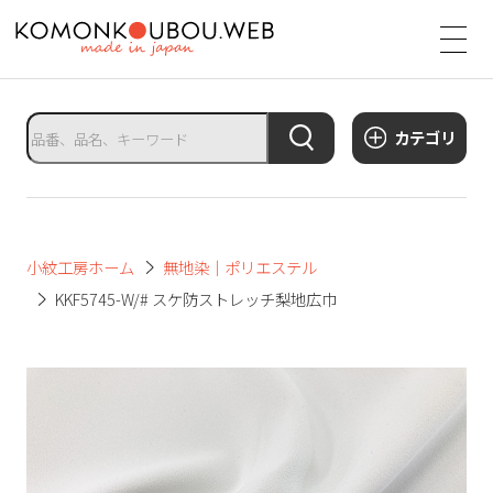
サ
イ
ト
タ
カテゴリ
イ
ト
ル
サ
小紋工房ホーム
無地染｜ポリエステル
イ
KKF5745-W/# スケ防ストレッチ梨地広巾
ト
メ
ニ
ュ
ー
を
開