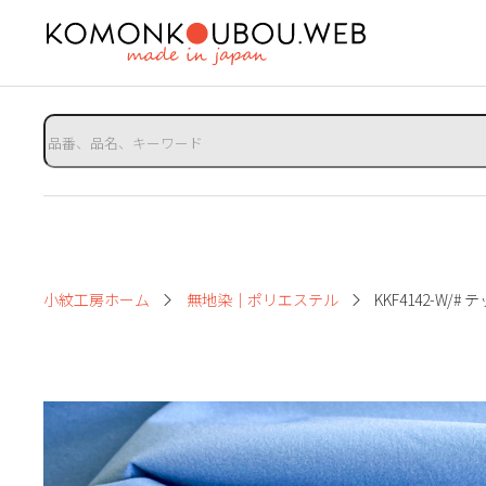
小紋工房ホーム
無地染｜ポリエステル
KKF4142-W