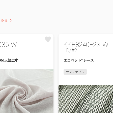
をみる
036-W
KKF8240E2X-W
[ D/#2 ]
00d天竺広巾
エコペット®レース
サステナブル