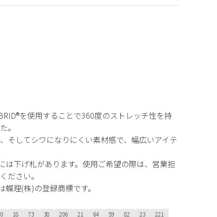
BRID®を使用することで360度のストレッチ性を持
た。
、そしてシワになりにくい素材感で、幅広いアイテ
D®」には下げ札があります。使用ご希望の際は、営業担
ください。
®」は蝶理(株)の登録商標です。
0
18
73
38
206
21
64
59
82
23
221