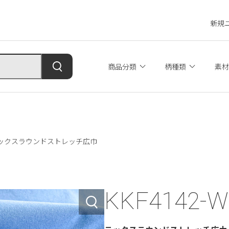
新規
商品分類
柄種類
素材
/# テックスラウンドストレッチ広巾
KKF4142-W