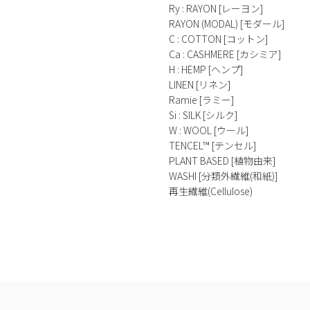
Ry : RAYON [レーヨン]
RAYON (MODAL) [モダール]
C : COTTON [コットン]
Ca : CASHMERE [カシミア]
H : HEMP [ヘンプ]
LINEN [リネン]
Ramie [ラミー]
Si : SILK [シルク]
W : WOOL [ウール]
TENCEL™ [テンセル]
PLANT BASED [植物由来]
WASHI [分類外繊維(和紙)]
再生繊維(Cellulose)