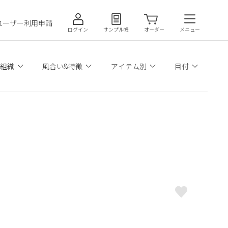
ユーザー利用申請
ログイン
サンプル帳
オーダー
メニュー
組織
風合い&特徴
アイテム別
目付