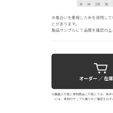
36
44
205
68
※風合いを重視した糸を使用して
とがあります。
製品サンプルにて品質を確認の上
オーダー ／ 在
※画面上の色と現物商品との色とでは、条件
には、実物のサンプル帳でのご確認を必ず