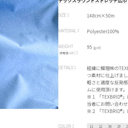
テックスラウンドストレッチ広巾
148cm×50m
SIZE：
Polyester100%
MATERIAL：
95
WEIGHT
[g/㎡]
：
[参考値/ABT]
経緯に蝶理㈱のTEX
DETAILS：
つ素材に仕上げまし
軽さと適度な反発感
ムに使用頂けます。
※１ 「TEXBRI
当者にお問い合わせ
※２ 「TEXBRID
11
12
34
19
2
COLOR：