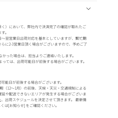
除く）において、弊社内で決済完了の確認が取れたご
ます。
日～翌営業日出荷対応を基本としていますが、繫忙期
らに2-3営業日頂く場合がございますので、予めご了
がなかった場合は、担当よりご連絡いたします。
によっては、出荷可能日が前後する場合がございます。
荷可能日が前後する場合がございます。
暇（12～1月）の前後、天候・天災・交通規制による
遅延や配送できないエリアが発生する場合がございま
上、出荷スケジュールを決定させて頂きます。 最新情
もしくは[お知らせ] をご確認ください。