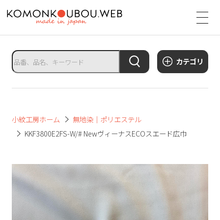
サ
イ
ト
タ
カテゴリ
イ
ト
ル
サ
小紋工房ホーム
無地染｜ポリエステル
イ
KKF3800E2FS-W/# NewヴィーナスECOスエード広巾
ト
メ
ニ
ュ
ー
を
開