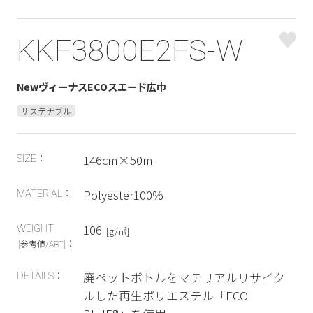
KKF3800E2FS-W
NewヴィーナスECOスエード広巾
サステナブル
146cm×50m
SIZE：
Polyester100%
MATERIAL：
106
WEIGHT
[g/㎡]
：
[参考値/ABT]
廃ペットボトルをマテリアルリサイク
DETAILS：
ルした再生ポリエステル「ECO