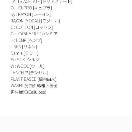
TA: TRIACETATE [トリアセテート]
Cu : CUPRO [キュプラ]
Ry : RAYON [レーヨン]
RAYON (MODAL) [モダール]
C : COTTON [コットン]
Ca : CASHMERE [カシミア]
H : HEMP [ヘンプ]
LINEN [リネン]
Ramie [ラミー]
Si : SILK [シルク]
W : WOOL [ウール]
TENCEL™ [テンセル]
PLANT BASED [植物由来]
WASHI [分類外繊維(和紙)]
再生繊維(Cellulose)