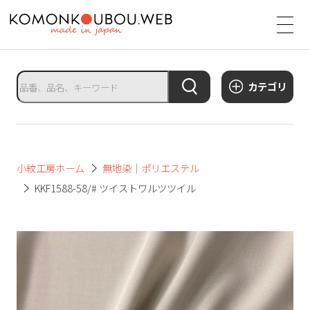
サ
イ
ト
タ
カテゴリ
イ
ト
ル
サ
小紋工房ホーム
無地染｜ポリエステル
イ
KKF1588-58/# ツイストワルツツイル
ト
メ
ニ
ュ
ー
を
開