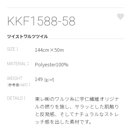
KKF1588-58
ツイストワルツツイル
144cm×50m
SIZE：
Polyester100%
MATERIAL：
149
WEIGHT
[g/㎡]
：
[参考値/ABT]
東レ㈱のワルツ糸に宇仁繊維オリジナ
DETAILS：
ルの撚りを施し、サラッとした肌触り
と反発感、そしてナチュラルなストレ
ッチ感を出した素材です。