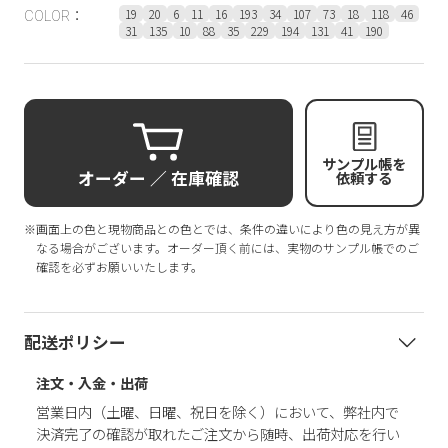
19
20
6
11
16
193
34
107
73
18
118
46
COLOR：
31
135
10
88
35
229
194
131
41
190
サンプル帳を
オーダー ／ 在庫確認
依頼する
※画面上の色と現物商品との色とでは、条件の違いにより色の見え方が異
なる場合がございます。オーダー頂く前には、実物のサンプル帳でのご
確認を必ずお願いいたします。
配送ポリシー
注文・入金・出荷
営業日内（土曜、日曜、祝日を除く）において、弊社内で
決済完了の確認が取れたご注文から随時、出荷対応を行い