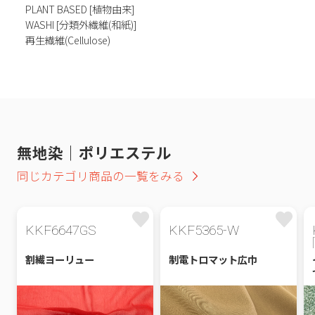
PLANT BASED [植物由来]
WASHI [分類外繊維(和紙)]
再生繊維(Cellulose)
無地染｜ポリエステル
同じカテゴリ商品の一覧をみる
KKF6647GS
KKF5365-W
割繊ヨーリュー
制電トロマット広巾