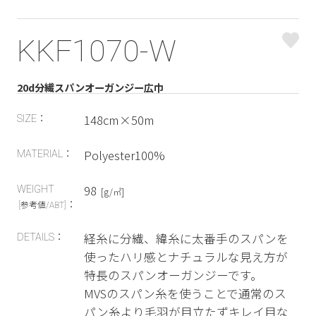
KKF1070-W
20d分繊スパンオーガンジー広巾
148cm×50m
SIZE：
Polyester100%
MATERIAL：
98
WEIGHT
[g/㎡]
：
[参考値/ABT]
経糸に分繊、緯糸に太番手のスパンを
DETAILS：
使ったハリ感とナチュラルな見え方が
特長のスパンオーガンジーです。
MVSのスパン糸を使うことで通常のス
パン糸より毛羽が目立たずキレイ目な