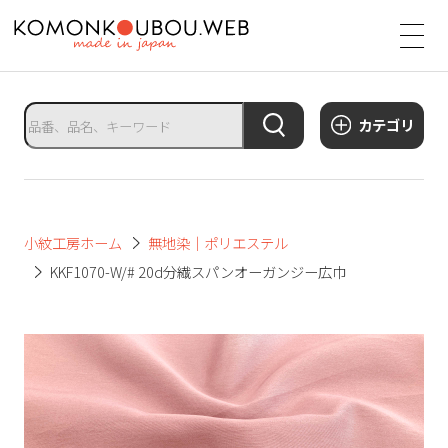
サ
イ
ト
タ
カテゴリ
イ
ト
ル
サ
小紋工房ホーム
無地染｜ポリエステル
イ
KKF1070-W/# 20d分繊スパンオーガンジー広巾
ト
メ
ニ
ュ
ー
を
開