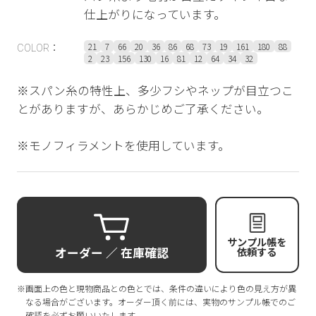
仕上がりになっています。
21
7
66
20
36
86
68
73
19
161
180
88
COLOR：
2
23
156
130
16
81
12
64
34
32
※スパン糸の特性上、多少フシやネップが目立つこ
とがありますが、あらかじめご了承ください。
※モノフィラメントを使用しています。
サンプル帳を
オーダー ／ 在庫確認
依頼する
※画面上の色と現物商品との色とでは、条件の違いにより色の見え方が異
なる場合がございます。オーダー頂く前には、実物のサンプル帳でのご
確認を必ずお願いいたします。