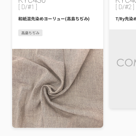
KYC436
KYC4
[ D/#1 ]
[ D/#2 ]
和紙混先染めヨーリュー(高島ちぢみ)
T/Ry先
高島ちぢみ