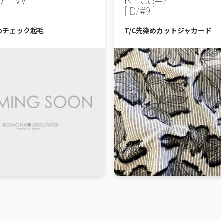
01-W
KYC842
[ D/#9 ]
染めチェック起毛
T/C先染めカットジャカード