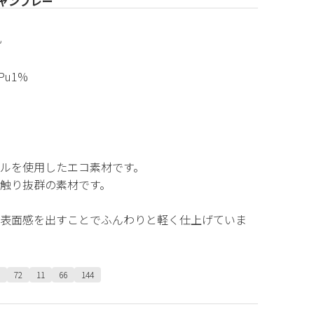
ャンブレー
乱
,Pu1%
ルを使用したエコ素材です。
触り抜群の素材です。
表面感を出すことでふんわりと軽く仕上げていま
72
11
66
144