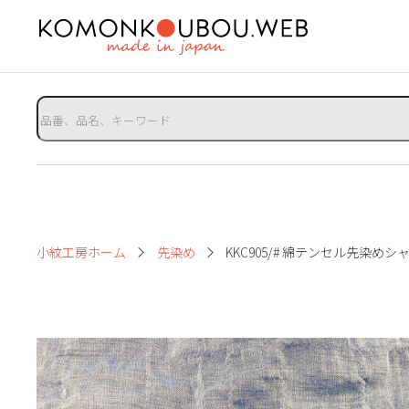
小紋工房ホーム
先染め
KKC905/# 綿テンセル先染め