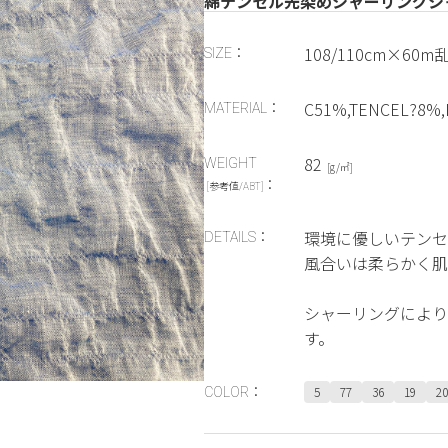
綿テンセル先染めシャーリングシ
108/110cm×60m
SIZE：
C51%,TENCEL?8%
MATERIAL：
82
WEIGHT
[g/㎡]
：
[参考値/ABT]
環境に優しいテンセ
DETAILS：
風合いは柔らかく肌
シャーリングにより
す。
5
77
36
19
20
COLOR：