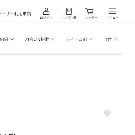
ユーザー利用申請
ログイン
サンプル帳
オーダー
メニュー
組織
風合い&特徴
アイテム別
目付