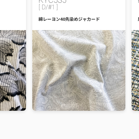
KYC535
[ D/#1 ]
綿レーヨン40先染めジャカード