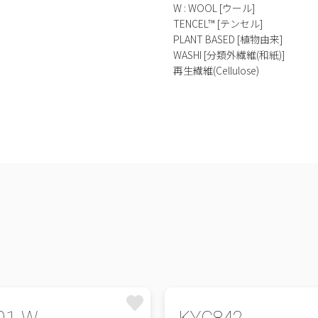
W : WOOL [ウール]
TENCEL™ [テンセル]
PLANT BASED [植物由来]
WASHI [分類外繊維(和紙)]
再生繊維(Cellulose)