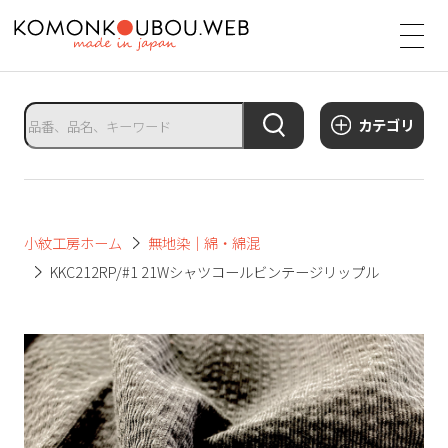
サ
イ
ト
タ
カテゴリ
イ
ト
ル
サ
小紋工房ホーム
無地染｜綿・綿混
イ
KKC212RP/#1 21Wシャツコールビンテージリップル
ト
メ
ニ
ュ
ー
を
開