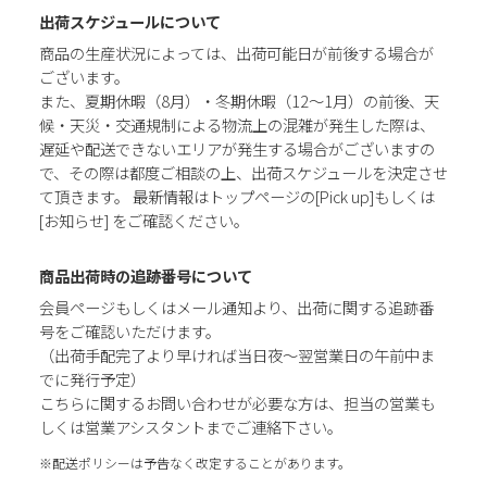
出荷スケジュールについて
商品の生産状況によっては、出荷可能日が前後する場合が
ございます。
また、夏期休暇（8月）・冬期休暇（12～1月）の前後、天
候・天災・交通規制による物流上の混雑が発生した際は、
遅延や配送できないエリアが発生する場合がございますの
で、その際は都度ご相談の上、出荷スケジュールを決定させ
て頂きます。 最新情報はトップページの[Pick up]もしくは
[お知らせ] をご確認ください。
商品出荷時の追跡番号について
会員ページもしくはメール通知より、出荷に関する追跡番
号をご確認いただけます。
（出荷手配完了より早ければ当日夜～翌営業日の午前中ま
でに発行予定）
こちらに関するお問い合わせが必要な方は、担当の営業も
しくは営業アシスタントまでご連絡下さい。
※配送ポリシーは予告なく改定することがあります。