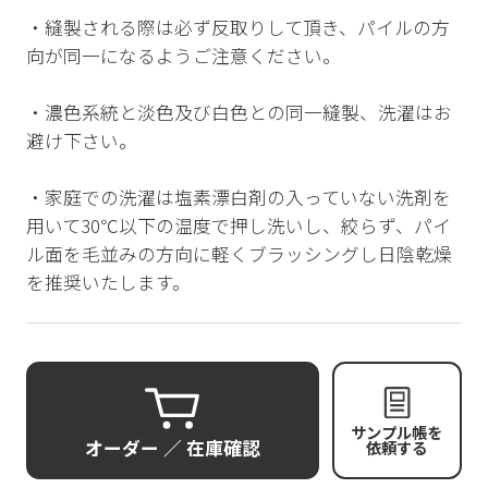
・縫製される際は必ず反取りして頂き、パイルの方
向が同一になるようご注意ください。
・濃色系統と淡色及び白色との同一縫製、洗濯はお
避け下さい。
・家庭での洗濯は塩素漂白剤の入っていない洗剤を
用いて30℃以下の温度で押し洗いし、絞らず、パイ
ル面を毛並みの方向に軽くブラッシングし日陰乾燥
を推奨いたします。
サンプル帳を
オーダー ／ 在庫確認
依頼する