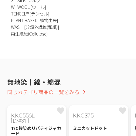
Si : SILK [シルク]
W : WOOL [ウール]
TENCEL™ [テンセル]
PLANT BASED [植物由来]
WASHI [分類外繊維(和紙)]
再生繊維(Cellulose)
無地染｜綿・綿混
同じカテゴリ商品の一覧をみる
KKC556L
KKC375
[ D/#31 ]
T/C後染めリバティジャカ
ミニカットドット
ード