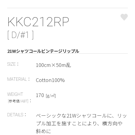
KKC212RP
[ D/#1 ]
21Wシャツコールビンテージリップル
100cm×50m乱
SIZE：
Cotton100%
MATERIAL：
170
WEIGHT
[g/㎡]
：
[参考値/ABT]
ベーシックな21Wシャツコールに、リッ
DETAILS：
プル加工を施すことにより、横方向や
斜めに