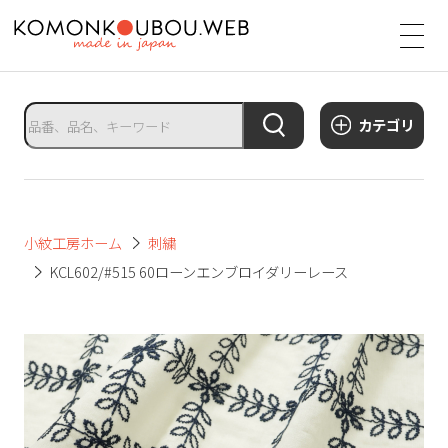
サ
イ
ト
タ
カテゴリ
イ
ト
ル
サ
小紋工房ホーム
刺繍
イ
KCL602/#515 60ローンエンブロイダリーレース
ト
メ
ニ
ュ
ー
を
開