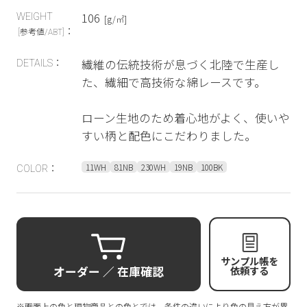
106
WEIGHT
[g/㎡]
：
[参考値/ABT]
繊維の伝統技術が息づく北陸で生産し
DETAILS：
た、繊細で高技術な綿レースです。
ローン生地のため着心地がよく、使いや
すい柄と配色にこだわりました。
11WH
81NB
230WH
19NB
100BK
COLOR：
サンプル帳を
オーダー ／ 在庫確認
依頼する
※画面上の色と現物商品との色とでは、条件の違いにより色の見え方が異