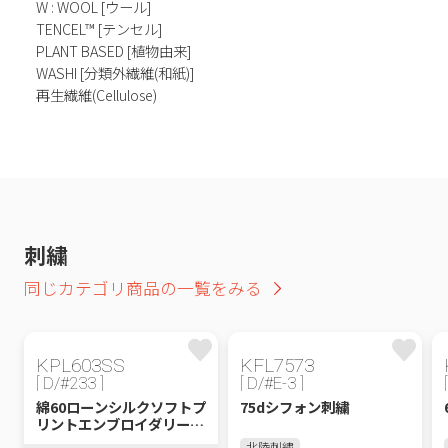
W : WOOL [ウール]
TENCEL™ [テンセル]
PLANT BASED [植物由来]
WASHI [分類外繊維(和紙)]
再生繊維(Cellulose)
刺繍
同じカテゴリ商品の一覧をみる
KPL603SS
KFL7573
[ D/#233 ]
[ D/#E-3 ]
綿60ローンシルクソフトプ
75dシフォン刺繍
リントエンブロイダリーレ
ース
北陸刺繡