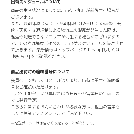
出荷スケジュールについて
商品の生産状況によっては、出荷可能日が前後する場合が
ございます。
また、夏期休暇（8月）・冬期休暇（12～1月）の前後、天
候・天災・交通規制による物流上の混雑が発生した際は、
遅延や配送できないエリアが発生する場合がございますの
で、その際は都度ご相談の上、出荷スケジュールを決定させ
て頂きます。 最新情報はトップページの[Pick up]もしくは
[お知らせ] をご確認ください。
商品出荷時の追跡番号について
会員ページもしくはメール通知より、出荷に関する追跡番
号をご確認いただけます。
（出荷手配完了より早ければ当日夜～翌営業日の午前中ま
でに発行予定）
こちらに関するお問い合わせが必要な方は、担当の営業も
しくは営業アシスタントまでご連絡下さい。
※配送ポリシーは予告なく改定することがあります。